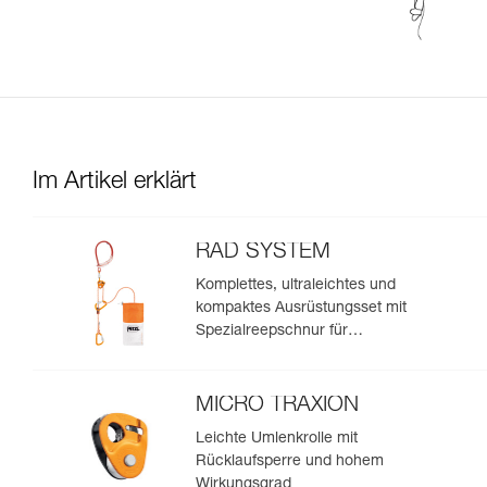
Im Artikel erklärt
RAD SYSTEM
Komplettes, ultraleichtes und
kompaktes Ausrüstungsset mit
Spezialreepschnur für
Skitourengeher und Freerider
zur Spaltenbergung, zum
Abseilen und zum Anseilen am
MICRO TRAXION
Gletscher, um eine Spaltenzone
Leichte Umlenkrolle mit
zu umfahren
Rücklaufsperre und hohem
Wirkungsgrad