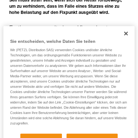
Seil muss straff sein, wenn sich der Retter fortbewegt,
der Gebrauchsanweisung enthaltenen
um zu verhindern, dass im Falle eines Sturzes eine zu
Informationen richtig verstanden haben.
hohe Belastung auf den Fixpunkt ausgeübt wird.
Die Beherrschung dieser Techniken setzt eine
entsprechende Ausbildung und ein spezielles
Training voraus. Prüfen Sie zusammen mit
Fortbewegung mit einem Klemmknoten am
einem Profi, ob Sie in der Lage sind, den
Seil des Gestürzten
Vorgang alleine sicher zu wiederholen, bevor
Sie entscheiden, welche Daten Sie teilen
Sie ihn eigenständig durchführen.
Wir (PETZL Distribution SAS) verwenden Cookies und/oder ähnliche
Wir geben Beispiele für die mit Ihrer Aktivität
Wenn das verbleibende, nicht belastete Seil zu kurz ist, kann
Technologien, um das ordnungsgemäße Funktionieren unserer Website zu
verbundenen Techniken. Möglicherweise gibt es
sich der Retter mit einem Klemmknoten am Seil, das den
gewährleisten, unsere Inhalte und Anzeigen individuell zu gestalten und
noch andere Techniken, die hier nicht
Gestürzten hält, fortbewegen. Nach Rückkehr zum Fixpunkt
unseren Datenverkehr zu analysieren. Wir geben auch Informationen über Ihr
beschrieben werden.
muss sich der Retter sofort wieder einbinden.
Surfverhalten auf unserer Website an unsere Analyse-, Werbe- und Social-
Media-Partner weiter, um unsere Werbung anzupassen. Wenn Sie diese
akzeptieren, sind unsere Cookies und/oder ähnliche Technologien nur auf
unserer Website aktiv und verfolgen Sie nicht auf andere Websites. Die
Cookies und/oder ähnliche Technologien unserer Partner werden Sie während
Ihres gesamten Surfens verfolgen. Sie können Ihre Einwilligung jederzeit
widerrufen, indem Sie auf den Link „Cookie-Einstellungen“ klicken, der sich am
unteren Rand der Website befindet. Die Ablehnung aller oder eines Teils dieser
Cookies kann Ihre Benutzererfahrung beeinträchtigen, aber unter keinen
Umständen wird eine solche Ablehnung Sie daran hindern, auf unsere Website
zuzugreifen.