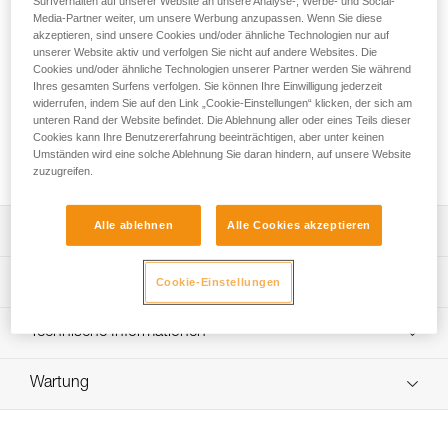
Surfverhalten auf unserer Website an unsere Analyse-, Werbe- und Social-
Media-Partner weiter, um unsere Werbung anzupassen. Wenn Sie diese
Das vielseitig einsetzbare RUMBA 8 mm Halbseil ist sowohl
akzeptieren, sind unsere Cookies und/oder ähnliche Technologien nur auf
zum Klettern von Mehrseillängenrouten als auch zum
unserer Website aktiv und verfolgen Sie nicht auf andere Websites. Die
Bergsteigen geeignet. Es verfügt über einen verstärkten
Cookies und/oder ähnliche Technologien unserer Partner werden Sie während
Mantel zur Erhöhung der Strapazierfähigkeit und ist zudem
Ihres gesamten Surfens verfolgen. Sie können Ihre Einwilligung jederzeit
widerrufen, indem Sie auf den Link „Cookie-Einstellungen“ klicken, der sich am
mit der wasserabweisenden Duratec-Dry-Imprägnierung
unteren Rand der Website befindet. Die Ablehnung aller oder eines Teils dieser
versehen, die beste Leistungseigenschaften bei allen
Cookies kann Ihre Benutzererfahrung beeinträchtigen, aber unter keinen
Bedingungen garantiert. Das Seil ist ausgesprochen griffig
Umständen wird eine solche Ablehnung Sie daran hindern, auf unsere Website
und erleichtert dadurch das Handling.
zuzugreifen.
Alle ablehnen
Alle Cookies akzeptieren
Leistungsverzeichnis
Vielseitiges Seil zum Klettern von Mehrseillängenrouten
Technische Spezifikationen
Cookie-Einstellungen
und zum Bergsteigen:
- Duratec-Dry-Imprägnierung für den Einsatz in Fels,
Zertifizierung(en): CE EN 892, UIAA, GB/T 23268
Technische Informationen
Mixedgelände, Schnee oder Eis: wasserabweisende
Durchmesser: 8 mm
Imprägnierung zur Erhöhung der Wasser-, Schmutz- und
Gebrauchsanleitung
Abriebresistenz. Gutes Handling, Griffigkeit und
Seiltyp: Halb-/Zwillingsseil
Wartung
Das PDF herunterladen technical-notice-CORDES-
Leistungsmerkmale bleiben bei Kälte und Feuchtigkeit
DYNAMIQUES-1
Gewicht pro Meter: 44 g
länger erhalten.
Ablauf der PSA-Prüfung
- Entsprechend dem Terrain oder der Seilreibung können
Konformitätserklärung
Mantelanteil: 41 %
Das PDF herunterladen verif-EPI-cordes-procedure-DE