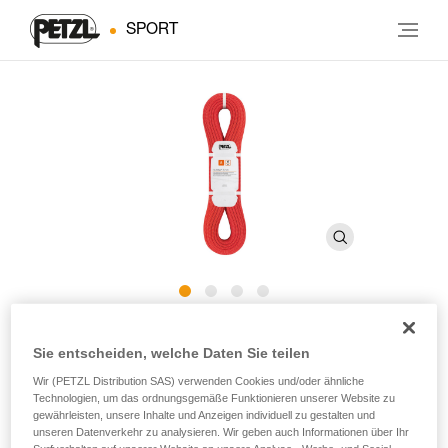
SPORT
®
RUMBA
8 mm
Sie entscheiden, welche Daten Sie teilen
Wir (PETZL Distribution SAS) verwenden Cookies und/oder ähnliche
Halbseil von 8 mm Durchmesser mit Duratec-Dry-
Technologien, um das ordnungsgemäße Funktionieren unserer Website zu
Imprägnierung zum Klettern von Mehrseillängenrouten
gewährleisten, unsere Inhalte und Anzeigen individuell zu gestalten und
und zum Bergsteigen
unseren Datenverkehr zu analysieren. Wir geben auch Informationen über Ihr