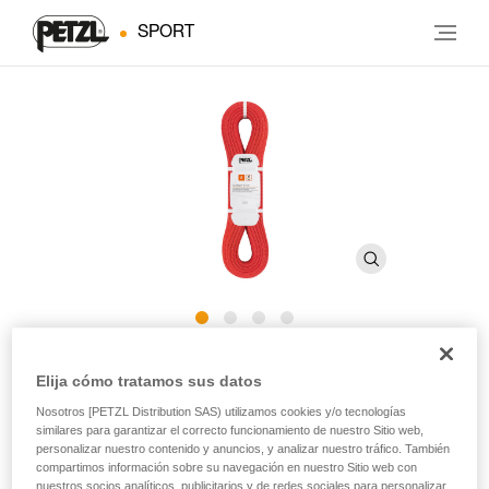
SPORT
®
RUMBA
8 mm
Elija cómo tratamos sus datos
Nosotros [PETZL Distribution SAS) utilizamos cookies y/o tecnologías
Cuerda doble de 8 mm de diámetro con tratamiento
similares para garantizar el correcto funcionamiento de nuestro Sitio web,
personalizar nuestro contenido y anuncios, y analizar nuestro tráfico. También
Duratec Dry para escalada de varios largos y alpinismo
compartimos información sobre su navegación en nuestro Sitio web con
nuestros socios analíticos, publicitarios y de redes sociales para personalizar