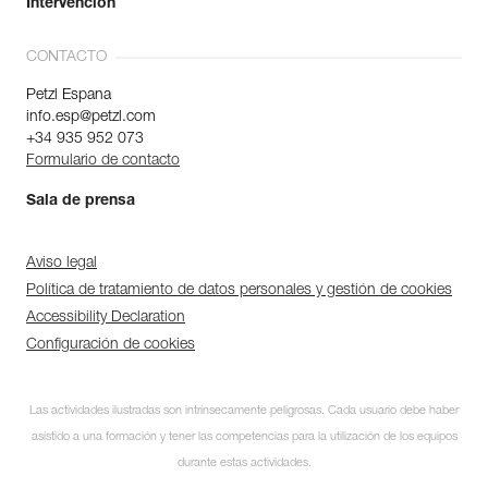
Intervención
CONTACTO
Petzl Espana
info.esp@petzl.com
+34 935 952 073
Formulario de contacto
Sala de prensa
Aviso legal
Política de tratamiento de datos personales y gestión de cookies
Accessibility Declaration
Configuración de cookies
Las actividades ilustradas son intrínsecamente peligrosas. Cada usuario debe haber
asistido a una formación y tener las competencias para la utilización de los equipos
durante estas actividades.