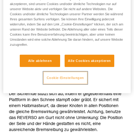
Sichern an einer Verankerung im Schnee
akzeptieren, sind unsere Cookies und/oder ähnliche Technologien nur auf
unserer Website aktiv und verfolgen Sie nicht auf andere Websites. Die
Cookies und/oder ähnliche Technologien unserer Partner werden Sie während
Wenn kein natürlicher Fixpunkt (Felskopf, Baum...)
Ihres gesamten Surfens verfolgen. Sie können Ihre Einwilligung jederzeit
vorhanden ist, richte mit deinem Pickel einen T-Anker ein.
widerrufen, indem Sie auf den Link „Cookie-Einstellungen“ klicken, der sich am
Nachdem Du dich daran selbstgesichert hast, kannst Du das
unteren Rand der Website befindet. Die Ablehnung aller oder eines Teils dieser
mit einem Karabiner versehene Seilende zum Ersten
Cookies kann Ihre Benutzererfahrung beeinträchtigen, aber unter keinen
Umständen wird eine solche Ablehnung Sie daran hindern, auf unsere Website
runterwerfen, so dass er sich einhängen kann.
zuzugreifen.
Sichere nicht direkt an einer zweifelhaften Verankerung.
Alle ablehnen
Alle Cookies akzeptieren
Der Sichernde ist an der Verankerung gesichert, sichert aber
über den Körper und hält das Seil gestrafft, um ruckartige
Cookie-Einstellungen
Belastungen auf die Verankerung zu vermeiden (ideal für
diesen Verwendungszweck ist z.B. das CONNECT ADJUST).
Der Sichernde stützt sich ab, indem er gegebenenfalls eine
Plattform in den Schnee stampft oder gräbt. Er sichert mit
einem Halbmastwurf, da dieser Knoten in allen Positionen
die gleiche Bremswirkung gewährleistet. Achtung, benutze
das REVERSO am Gurt nicht ohne Umlenkung: Die Position
der Seile und der Hände gestatten es nicht, eine
ausreichende Bremsreibung zu gewährleisten.