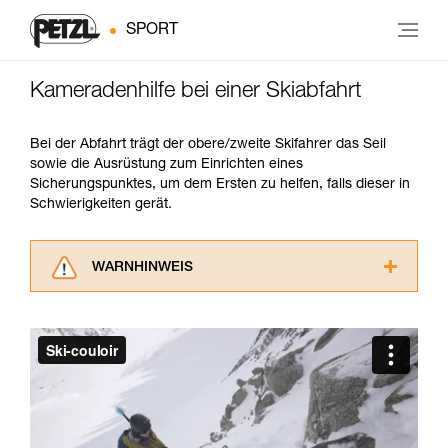
SPORT
Kameradenhilfe bei einer Skiabfahrt
Bei der Abfahrt trägt der obere/zweite Skifahrer das Seil
sowie die Ausrüstung zum Einrichten eines
Sicherungspunktes, um dem Ersten zu helfen, falls dieser in
Schwierigkeiten gerät.
WARNHINWEIS
Lesen Sie die Gebrauchsanweisungen der
Produkte, um die es in diesem Tech Tipp geht,
aufmerksam durch, bevor Sie diesen zu Rate
ziehen. Um diese Zusatzinformationen
verstehen zu können, müssen Sie zuerst die in
der Gebrauchsanweisung enthaltenen
Informationen richtig verstanden haben.
Die Beherrschung dieser Techniken setzt eine