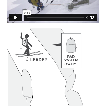
entsprechende Ausbildung und ein spezielles
Training voraus. Prüfen Sie zusammen mit
einem Profi, ob Sie in der Lage sind, den
Vorgang alleine sicher zu wiederholen, bevor
Sie ihn eigenständig durchführen.
Wir geben Beispiele für die mit Ihrer Aktivität
verbundenen Techniken. Möglicherweise gibt es
noch andere Techniken, die hier nicht
beschrieben werden.