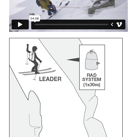
través de un profesional su capacidad para
ejecutar estas técnicas, solo y con total
seguridad, antes de ejecutarlas de forma
autónoma.
Damos ejemplos de técnicas relacionadas con
su actividad. Pueden existir otras que no
describimos aquí.