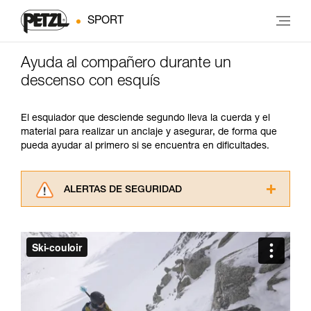
SPORT
Ayuda al compañero durante un
descenso con esquís
El esquiador que desciende segundo lleva la cuerda y el
material para realizar un anclaje y asegurar, de forma que
pueda ayudar al primero si se encuentra en dificultades.
ALERTAS DE SEGURIDAD
Lea atentamente las fichas técnicas de los
productos utilizados en este consejo antes de
consultarlo. Usted debe comprender la
información de la ficha técnica para poder
comprender este complemento informativo.
Dominar estas técnicas requiere una formación
y un entrenamiento específico. Confirme a