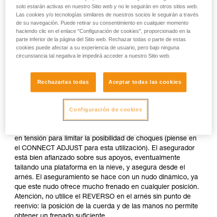
Asegurar desde un anclaje realizado en
solo estarán activas en nuestro Sitio web y no le seguirán en otros sitios web.
la nieve
Las cookies y/o tecnologías similares de nuestros socios le seguirán a través
de su navegación. Puede retirar su consentimiento en cualquier momento
haciendo clic en el enlace "Configuración de cookies", proporcionado en la
parte inferior de la página del Sitio web. Rechazar todas o parte de estas
Si no hay disponible ningún anclaje natural (saliente,
cookies puede afectar a su experiencia de usuario, pero bajo ninguna
árbol...), realice un cuerpo muerto con su piolet. Una vez
circunstancia tal negativa le impedirá acceder a nuestro Sitio web.
autoasegurado puede lanzar la cuerda con un mosquetón
para que el primero se conecte fácilmente.
Rechazarlas todas
Aceptar todas las cookies
No asegure directamente desde un anclaje cuya
resistencia es incierta.
Configuración de cookies
El asegurador está autoasegurado al anclaje y permanece
en tensión para limitar la posibilidad de choques (piense en
el CONNECT ADJUST para esta utilización). El asegurador
está bien afianzado sobre sus apoyos, eventualmente
tallando una plataforma en la nieve, y asegura desde el
arnés. El aseguramiento se hace con un nudo dinámico, ya
que este nudo ofrece mucho frenado en cualquier posición.
Atención, no utilice el REVERSO en el arnés sin punto de
reenvío: la posición de la cuerda y de las manos no permite
obtener un frenado suficiente.