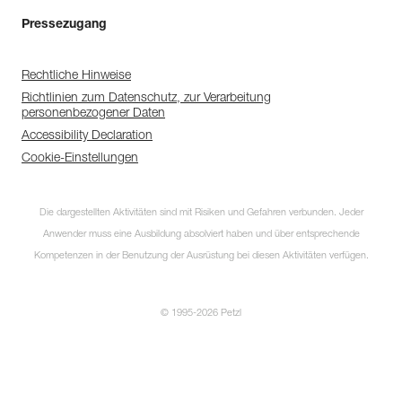
Pressezugang
Rechtliche Hinweise
Richtlinien zum Datenschutz, zur Verarbeitung
personenbezogener Daten
Accessibility Declaration
Cookie-Einstellungen
Die dargestellten Aktivitäten sind mit Risiken und Gefahren verbunden. Jeder
Anwender muss eine Ausbildung absolviert haben und über entsprechende
Kompetenzen in der Benutzung der Ausrüstung bei diesen Aktivitäten verfügen.
© 1995-2026 Petzl