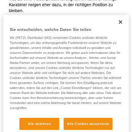
Karabiner neigen eher dazu, in der richtigen Position zu
bleiben.
Sie entscheiden, welche Daten Sie teilen
Wir (PETZL Distribution SAS) verwenden Cookies und/oder ähnliche
Technologien, um das ordnungsgemäße Funktionieren unserer Website zu
gewährleisten, unsere Inhalte und Anzeigen individuell zu gestalten und
D
unseren Datenverkehr zu analysieren. Wir geben auch Informationen über Ihr
Surfverhalten auf unserer Website an unsere Analyse-, Werbe- und Social-
Positionierung der Last in der Achse mit der
Media-Partner weiter, um unsere Werbung anzupassen. Wenn Sie diese
akzeptieren, sind unsere Cookies und/oder ähnliche Technologien nur auf
höchsten Bruchlast, möglichst nahe an der
unserer Website aktiv und verfolgen Sie nicht auf andere Websites. Die
geschlossenen Seite des Körpers. Geeignet
Cookies und/oder ähnliche Technologien unserer Partner werden Sie während
für einfache Lasten (Verbindung von
Ihres gesamten Surfens verfolgen. Sie können Ihre Einwilligung jederzeit
Geräten, Verbindung mit dem Ankerpunkt).
widerrufen, indem Sie auf den Link „Cookie-Einstellungen“ klicken, der sich am
unteren Rand der Website befindet. Die Ablehnung aller oder eines Teils dieser
Cookies kann Ihre Benutzererfahrung beeinträchtigen, aber unter keinen
Umständen wird eine solche Ablehnung Sie daran hindern, auf unsere Website
zuzugreifen.
Alle ablehnen
Alle Cookies akzeptieren