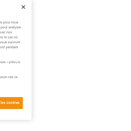
res pour nous
 pour analyser
avec nos
ns le cas où
 vous suivront
ront pendant
kies » prévu à
aucun cas ce
 les cookies
ent