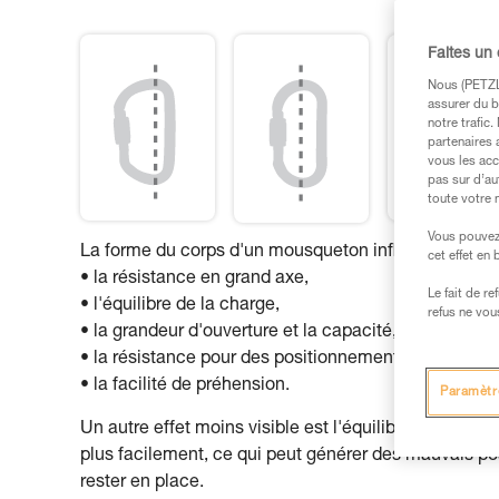
Faites un
Nous (PETZL 
assurer du b
notre trafic
partenaires 
vous les acc
pas sur d’au
toute votre 
Vous pouvez 
La forme du corps d'un mousqueton influe sur :
cet effet en
• la résistance en grand axe,
Le fait de r
• l'équilibre de la charge,
refus ne vou
• la grandeur d'ouverture et la capacité,
• la résistance pour des positionnements particuliers
• la facilité de préhension.
Paramètr
Un autre effet moins visible est l'équilibre du mou
plus facilement, ce qui peut générer des mauvais 
rester en place.