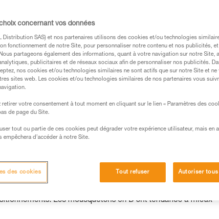
 choix concernant vos données
Distribution SAS) et nos partenaires utilisons des cookies et/ou technologies similai
on fonctionnement de notre Site, pour personnaliser notre contenu et nos publicités, et
. Nous partageons également des informations, quant à votre navigation sur notre Site, 
analytiques, publicitaires et de réseaux sociaux afin de personnaliser nos publicités. Da
eptez, nos cookies et/ou technologies similaires ne sont actifs que sur notre Site et ne
tres sites web. Les cookies et/ou technologies similaires de nos partenaires vous suiv
navigation.
retirer votre consentement à tout moment en cliquant sur le lien « Paramètres des coo
 bas de page du Site.
efuser tout ou partie de ces cookies peut dégrader votre expérience utilisateur, mais en 
s empêchera d’accéder à notre Site.
,
es des cookies
Tout refuser
Autoriser tous
squeton lui-même : par exemple les mousquetons en poire tourn
positionnements. Les mousquetons en D ont tendance à mieux