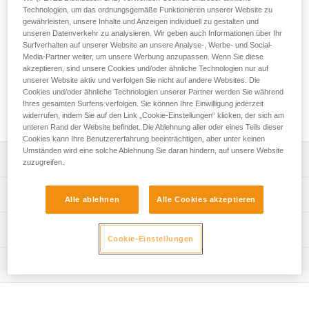
an den Enden der SCORPIO VERTIGO-Verbindungsmittel für
Technologien, um das ordnungsgemäße Funktionieren unserer Website zu
Klettersteige konzipiert. Die hervorragende Handhabung und
gewährleisten, unsere Inhalte und Anzeigen individuell zu gestalten und
das automatische Verriegelungssystem erleichtern das
unseren Datenverkehr zu analysieren. Wir geben auch Informationen über Ihr
Ein-/Aushängen beim Passieren von Zwischensicherungen.
Surfverhalten auf unserer Website an unsere Analyse-, Werbe- und Social-
Media-Partner weiter, um unsere Werbung anzupassen. Wenn Sie diese
Die weite Schnapperöffnung und das Keylock-System
akzeptieren, sind unsere Cookies und/oder ähnliche Technologien nur auf
erleichtern das Einhängen an Drahtseilen. Das WIRE-LOCK-
unserer Website aktiv und verfolgen Sie nicht auf andere Websites. Die
Verriegelungssystem verlängert im Vergleich zu
Cookies und/oder ähnliche Technologien unserer Partner werden Sie während
herkömmlichen Systemen bei intensivem Gebrauch die
Ihres gesamten Surfens verfolgen. Sie können Ihre Einwilligung jederzeit
Lebensdauer des Karabiners.
widerrufen, indem Sie auf den Link „Cookie-Einstellungen“ klicken, der sich am
unteren Rand der Website befindet. Die Ablehnung aller oder eines Teils dieser
Cookies kann Ihre Benutzererfahrung beeinträchtigen, aber unter keinen
Umständen wird eine solche Ablehnung Sie daran hindern, auf unsere Website
Leistungsverzeichnis
zuzugreifen.
Konzipiert für die Verwendung an den Enden der
Technische Spezifikationen
Alle ablehnen
Alle Cookies akzeptieren
Verbindungsmittel für Klettersteige SCORPIO VERTIGO
und SCORPIO VERTIGO SW.
Material: Aluminium, Edelstahl, Polyamid
Technische Informationen
Erleichtert das Ein-/Aushängen beim Passieren von
Cookie-Einstellungen
Zertifizierung(en): CE EN 12275 types K/B, UIAA
Zwischensicherungen:
Gebrauchsanleitung
- Die ergonomische Form gewährleistet eine
Wartung
Zugrundeliegende Spezifikationen
Das PDF herunterladen technical-notice-VERTIGO-WL-2
hervorragende Handhabung.
Konformitätserklärung
Ablauf der PSA-Prüfung
Referenz : M040AB00
- Einfach zu bedienendes automatisches WIRE-LOCK-
Das PDF herunterladen UE-Declaration-M040ABxx-
Das PDF herunterladen verif EPI-CONNECTEURS-
Gewicht : 95 g
Verriegelungssystem.