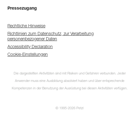
Pressezugang
Rechtliche Hinweise
Richtlinien zum Datenschutz, zur Verarbeitung
personenbezogener Daten
Accessibility Declaration
Cookie-Einstellungen
Die dargestellten Aktivitäten sind mit Risiken und Gefahren verbunden. Jeder
Anwender muss eine Ausbildung absolviert haben und über entsprechende
Kompetenzen in der Benutzung der Ausrüstung bei diesen Aktivitäten verfügen.
© 1995-2026 Petzl