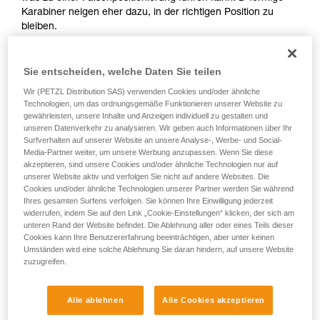
Karabiner neigen eher dazu, in der richtigen Position zu
bleiben.
Sie entscheiden, welche Daten Sie teilen
Wir (PETZL Distribution SAS) verwenden Cookies und/oder ähnliche
Technologien, um das ordnungsgemäße Funktionieren unserer Website zu
gewährleisten, unsere Inhalte und Anzeigen individuell zu gestalten und
D
unseren Datenverkehr zu analysieren. Wir geben auch Informationen über Ihr
Surfverhalten auf unserer Website an unsere Analyse-, Werbe- und Social-
Positionierung der Last in der Achse mit der
Media-Partner weiter, um unsere Werbung anzupassen. Wenn Sie diese
akzeptieren, sind unsere Cookies und/oder ähnliche Technologien nur auf
höchsten Bruchlast, möglichst nahe an der
unserer Website aktiv und verfolgen Sie nicht auf andere Websites. Die
geschlossenen Seite des Körpers. Geeignet
Cookies und/oder ähnliche Technologien unserer Partner werden Sie während
für einfache Lasten (Verbindung von
Ihres gesamten Surfens verfolgen. Sie können Ihre Einwilligung jederzeit
Geräten, Verbindung mit dem Ankerpunkt).
widerrufen, indem Sie auf den Link „Cookie-Einstellungen“ klicken, der sich am
unteren Rand der Website befindet. Die Ablehnung aller oder eines Teils dieser
Cookies kann Ihre Benutzererfahrung beeinträchtigen, aber unter keinen
Umständen wird eine solche Ablehnung Sie daran hindern, auf unsere Website
zuzugreifen.
Alle ablehnen
Alle Cookies akzeptieren