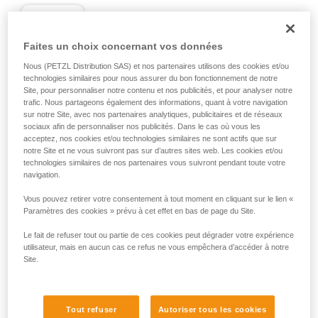
D
Faites un choix concernant vos données
Positionnement de la charge dans l'axe de
résistance maximale, au plus près du côté
Nous (PETZL Distribution SAS) et nos partenaires utilisons des cookies et/ou
technologies similaires pour nous assurer du bon fonctionnement de notre
fermé du corps. Adapté aux charges
Site, pour personnaliser notre contenu et nos publicités, et pour analyser notre
simples (connexion d'appareils, connexion
trafic. Nous partageons également des informations, quant à votre navigation
à l'ancrage...).
sur notre Site, avec nos partenaires analytiques, publicitaires et de réseaux
sociaux afin de personnaliser nos publicités. Dans le cas où vous les
acceptez, nos cookies et/ou technologies similaires ne sont actifs que sur
notre Site et ne vous suivront pas sur d’autres sites web. Les cookies et/ou
technologies similaires de nos partenaires vous suivront pendant toute votre
navigation.
Vous pouvez retirer votre consentement à tout moment en cliquant sur le lien «
Paramètres des cookies » prévu à cet effet en bas de page du Site.
Le fait de refuser tout ou partie de ces cookies peut dégrader votre expérience
utilisateur, mais en aucun cas ce refus ne vous empêchera d’accéder à notre
Site.
Tout refuser
Autoriser tous les cookies