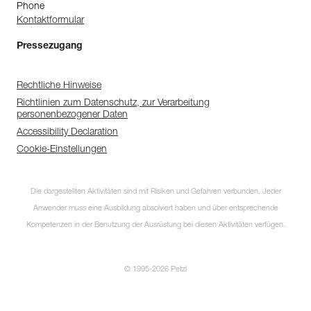
Phone
Kontaktformular
Pressezugang
Rechtliche Hinweise
Richtlinien zum Datenschutz, zur Verarbeitung
personenbezogener Daten
Accessibility Declaration
Cookie-Einstellungen
Die dargestellten Aktivitäten sind mit Risiken und Gefahren verbunden. Jeder
Anwender muss eine Ausbildung absolviert haben und über entsprechende
Kompetenzen in der Benutzung der Ausrüstung bei diesen Aktivitäten verfügen.
© 1995-2026 Petzl