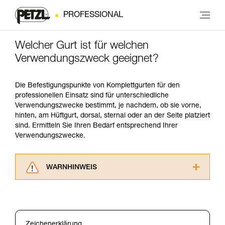
PROFESSIONAL
Welcher Gurt ist für welchen
Verwendungszweck geeignet?
Die Befestigungspunkte von Komplettgurten für den
professionellen Einsatz sind für unterschiedliche
Verwendungszwecke bestimmt, je nachdem, ob sie vorne,
hinten, am Hüftgurt, dorsal, sternal oder an der Seite platziert
sind. Ermitteln Sie Ihren Bedarf entsprechend Ihrer
Verwendungszwecke.
WARNHINWEIS
Lesen Sie die Gebrauchsanweisungen der
Produkte, um die es in diesem Tech Tipp geht,
aufmerksam durch, bevor Sie diesen zu Rate
ziehen. Um diese Zusatzinformationen
Zeichenerklärung