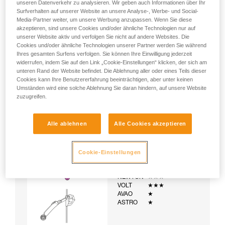
unseren Datenverkehr zu analysieren. Wir geben auch Informationen über Ihr
(ASAP oder Seil) ausgestattete Leiter
Surfverhalten auf unserer Website an unsere Analyse-, Werbe- und Social-
Media-Partner weiter, um unsere Werbung anzupassen. Wenn Sie diese
akzeptieren, sind unsere Cookies und/oder ähnliche Technologien nur auf
unserer Website aktiv und verfolgen Sie nicht auf andere Websites. Die
Cookies und/oder ähnliche Technologien unserer Partner werden Sie während
Ihres gesamten Surfens verfolgen. Sie können Ihre Einwilligung jederzeit
widerrufen, indem Sie auf den Link „Cookie-Einstellungen“ klicken, der sich am
unteren Rand der Website befindet. Die Ablehnung aller oder eines Teils dieser
Cookies kann Ihre Benutzererfahrung beeinträchtigen, aber unter keinen
Umständen wird eine solche Ablehnung Sie daran hindern, auf unsere Website
zuzugreifen.
Alle ablehnen
Alle Cookies akzeptieren
Cookie-Einstellungen
Beispiel:
Beispiele für Gurte:
NEWTON
★★★
VOLT
★★★
AVAO
★
ASTRO
★