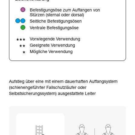
verstehen zu können, müssen Sie zuerst die in
der Gebrauchsanweisung enthaltenen
Befestigungsöse zum Auffangen von
Informationen richtig verstanden haben.
Stürzen (sternal oder dorsal)
Die Beherrschung dieser Techniken setzt eine
Seitliche Befestigungsösen
entsprechende Ausbildung und ein spezielles
Ventrale Befestigungsöse
Training voraus. Prüfen Sie zusammen mit
einem Profi, ob Sie in der Lage sind, den
Vorwiegende Verwendung
Vorgang alleine sicher zu wiederholen, bevor
Geeignete Verwendung
Sie ihn eigenständig durchführen.
Mögliche Verwendung
Wir geben Beispiele für die mit Ihrer Aktivität
verbundenen Techniken. Möglicherweise gibt es
noch andere Techniken, die hier nicht
beschrieben werden.
Aufstieg über eine mit einem dauerhaften Auffangsystem
(schienengeführter Fallschutzläufer oder
Selbstsicherungssystem) ausgestattete Leiter