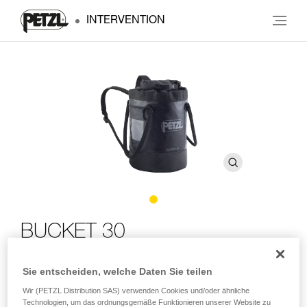
INTERVENTION
BUCKET 30
Standfester Seilsack. 30 Liter
Sie entscheiden, welche Daten Sie teilen
Wir (PETZL Distribution SAS) verwenden Cookies und/oder ähnliche
Der einfache, robuste Seilsack BUCKET 30 ermöglicht, bis
Technologien, um das ordnungsgemäße Funktionieren unserer Website zu