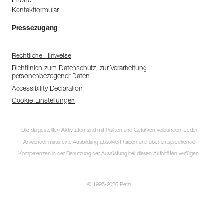
Phone
Kontaktformular
Pressezugang
Rechtliche Hinweise
Richtlinien zum Datenschutz, zur Verarbeitung
personenbezogener Daten
Accessibility Declaration
Cookie-Einstellungen
Die dargestellten Aktivitäten sind mit Risiken und Gefahren verbunden. Jeder
Anwender muss eine Ausbildung absolviert haben und über entsprechende
Kompetenzen in der Benutzung der Ausrüstung bei diesen Aktivitäten verfügen.
© 1995-2026 Petzl