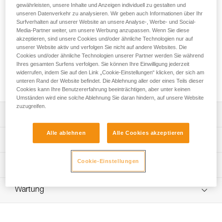
zu 115 Meter Seil mit einem Durchmesser von 11 mm zu
gewährleisten, unsere Inhalte und Anzeigen individuell zu gestalten und
verstauen. Er ist standfest und behält seine Form, selbst
unseren Datenverkehr zu analysieren. Wir geben auch Informationen über Ihr
Surfverhalten auf unserer Website an unsere Analyse-, Werbe- und Social-
wenn er leer ist, um den Zugriff auf den Innenbereich zu
Media-Partner weiter, um unsere Werbung anzupassen. Wenn Sie diese
erleichtern. Er verfügt über gepolsterte Schulterriemen für
akzeptieren, sind unsere Cookies und/oder ähnliche Technologien nur auf
komfortables Tragen, ein Außenfach zum Verstauen
unserer Website aktiv und verfolgen Sie nicht auf andere Websites. Die
persönlicher Wertsachen und ein personalisierbares ID-Feld
Cookies und/oder ähnliche Technologien unserer Partner werden Sie während
zum schnellen Identifizieren des Inhalts. Die Konstruktion
Ihres gesamten Surfens verfolgen. Sie können Ihre Einwilligung jederzeit
aus TPU-Plane ist für den regelmäßigen bis intensiven
widerrufen, indem Sie auf den Link „Cookie-Einstellungen“ klicken, der sich am
unteren Rand der Website befindet. Die Ablehnung aller oder eines Teils dieser
Gebrauch geeignet.
Cookies kann Ihre Benutzererfahrung beeinträchtigen, aber unter keinen
Umständen wird eine solche Ablehnung Sie daran hindern, auf unsere Website
zuzugreifen.
Leistungsverzeichnis
Alle ablehnen
Alle Cookies akzeptieren
Standfester Seilsack:
Technische Spezifikationen
- Das Volumen von 30 Litern ermöglicht, bis zu 115 Meter
Seil mit einem Durchmesser von 11 mm zu verstauen.
Volumen: 30 Liter
Cookie-Einstellungen
Technische Informationen
- An den zwei Schlaufen im Inneren des Sacks können die
Abmessungen: 42 cm (Höhe) x 30 cm (Durchmesser
beiden Seilenden zur schnellen Identifizierung des Seils
Häufige Fragen
innen)
befestigt werden.
Wartung
Häufige Fragen
- Vier Schlaufen im Innenbereich zum Befestigen von
Maximale Last: 50 kg (nach dem Protokoll der Norm EN
Ausrüstung.
ISO 21898:2006)
See all technical content
- Der Rollverschluss garantiert optimalen Schutz vor