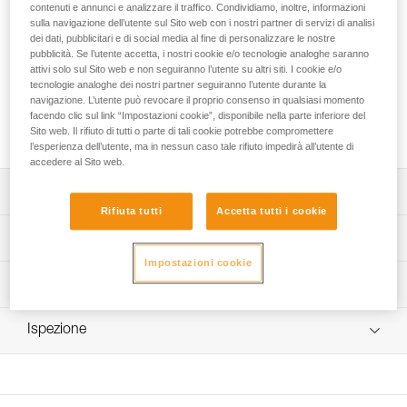
consente di riporre fino a 115 metri di corda da 11 mm di
contenuti e annunci e analizzare il traffico. Condividiamo, inoltre, informazioni
diametro. Autoportante, sta in piedi anche quando è vuoto,
sulla navigazione dell’utente sul Sito web con i nostri partner di servizi di analisi
dei dati, pubblicitari e di social media al fine di personalizzare le nostre
per facilitare l’accesso all’interno del sacco. Dispone di
pubblicità. Se l’utente accetta, i nostri cookie e/o tecnologie analoghe saranno
spallacci imbottiti per un utilizzo confortevole, una tasca
attivi solo sul Sito web e non seguiranno l’utente su altri siti. I cookie e/o
esterna per riporre effetti personali e una zona di
tecnologie analoghe dei nostri partner seguiranno l’utente durante la
personalizzazione per identificare rapidamente il contenuto.
navigazione. L’utente può revocare il proprio consenso in qualsiasi momento
La costruzione in tessuto tech TPU consente un utilizzo da
facendo clic sul link “Impostazioni cookie”, disponibile nella parte inferiore del
regolare a intensivo.
Sito web. Il rifiuto di tutti o parte di tali cookie potrebbe compromettere
l’esperienza dell’utente, ma in nessun caso tale rifiuto impedirà all’utente di
accedere al Sito web.
Descrizione
Rifiuta tutti
Accetta tutti i cookie
Sacco portacorda autoportante:
Specifiche tecniche
- capacità di 30 litri per riporre fino a 115 metri di corda da
Impostazioni cookie
11 mm di diametro,
Capacità: 30 litri
Informazioni tecniche
- due passanti all’interno del sacco per attaccare le due
Dimensioni 42 cm (altezza) x 30 cm (diametro interno)
estremità della corda per una rapida identificazione,
FAQ
- quattro passanti interni per riporre il materiale,
Carico massimo: 50 kg (secondo il protocollo della norma
Ispezione
FAQ
- chiusura ad avvolgimento per garantire una protezione
EN ISO 21898:2006)
ottimale contro l’umidità,
See all technical content
Peso: 735 g
- due grandi manici confortevoli per il trasporto a mano e il
sollevamento fino a 50 kg,
Materiali: TPU, poliammide, poliestere, polipropilene