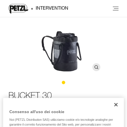
INTERVENTION
BUCKET 30
Sacco autoportante. 30 litri
Consenso all'uso dei cookie
Noi (PETZL Distribution SAS) utilizziamo cookie e/o tecnologie analoghe per
Semplice e robusto, il sacco portacorda BUCKET 30
garantire il corretto funzionamento del Sito web, per personalizzare i nostri