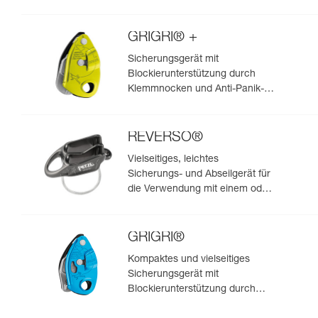
zwei Seilsträngen (zum Abseilen
geeignet)
GRIGRI® +
Sicherungsgerät mit
Blockierunterstützung durch
Klemmnocken und Anti-Panik-
Hebel, optimiert für das Toprope-
Klettern
REVERSO®
Vielseitiges, leichtes
Sicherungs- und Abseilgerät für
die Verwendung mit einem oder
zwei Seilsträngen, das zum
Sichern des Nachsteigenden
vom Standplatz aus geeignet ist
GRIGRI®
Kompaktes und vielseitiges
Sicherungsgerät mit
Blockierunterstützung durch
Klemmnocken, zum Vorstiegs-