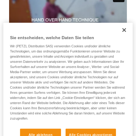
Wir geben Beispiele für die mit Ihrer Aktivität
verbundenen Techniken. Möglicherweise gibt es
noch andere Techniken, die hier nicht
beschrieben werden.
Sie entscheiden, welche Daten Sie teilen
Wir (PETZL Distribution SAS) verwenden Cookies und/oder ähnliche
Technologien, um das ordnungsgemäße Funktionieren unserer Website zu
gewährleisten, unsere Inhalte und Anzeigen individuell zu gestalten und
unseren Datenverkehr zu analysieren. Wir geben auch Informationen über Ihr
Technik 2: „Tunneln"
Surfverhalten auf unserer Website an unsere Analyse-, Werbe- und Social-
Media-Partner weiter, um unsere Werbung anzupassen. Wenn Sie diese
akzeptieren, sind unsere Cookies und/oder ähnliche Technologien nur auf
Diese Technik wird empfohlen, um schnell eine große Menge
unserer Website aktiv und verfolgen Sie nicht auf andere Websites. Die
Seil einzuziehen oder wenn das zum Kletterer gerichtete Seil
Cookies und/oder ähnliche Technologien unserer Partner werden Sie während
nicht gestrafft ist. Achtung: Die Bremshand „tunnelt" am Seil
Ihres gesamten Surfens verfolgen. Sie können Ihre Einwilligung jederzeit
widerrufen, indem Sie auf den Link „Cookie-Einstellungen“ klicken, der sich am
entlang, darf das Seil aber auf keinen Fall loslassen.
unteren Rand der Website befindet. Die Ablehnung aller oder eines Teils dieser
Cookies kann Ihre Benutzererfahrung beeinträchtigen, aber unter keinen
Umständen wird eine solche Ablehnung Sie daran hindern, auf unsere Website
zuzugreifen.
Alle ablehnen
Alle Cookies akzeptieren