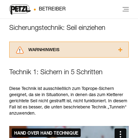
BETREIBER
Sicherungstechnik: Seil einziehen
WARNHINWEIS
Lesen Sie die Gebrauchsanweisungen der
Produkte, um die es in diesem Tech Tipp geht,
Technik 1: Sichern in 5 Schritten
aufmerksam durch, bevor Sie diesen zu Rate
ziehen. Um diese Zusatzinformationen
verstehen zu können, müssen Sie zuerst die in
Diese Technik ist ausschließlich zum Toprope-Sichern
der Gebrauchsanweisung enthaltenen
geeignet, da sie in Situationen, in denen das zum Kletterer
Informationen richtig verstanden haben.
gerichtete Seil nicht gestrafft ist, nicht funktioniert. In diesem
Die Beherrschung dieser Techniken setzt eine
Fall ist es besser, die unten beschriebene Technik „Tunneln"
entsprechende Ausbildung und ein spezielles
anzuwenden.
Training voraus. Prüfen Sie zusammen mit
einem Profi, ob Sie in der Lage sind, den
Vorgang alleine sicher zu wiederholen, bevor
Sie ihn eigenständig durchführen.