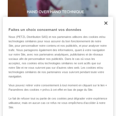
que nous ne décrivons pas ici.
Faites un choix concernant vos données
Nous (PETZL Distribution SAS) et nos partenaires utilisons des cookies et/ou
technologies similaires pour nous assurer du bon fonctionnement de notre
Site, pour personnaliser notre contenu et nos publicités, et pour analyser notre
Technique 2 : Technique " glissé "
trafic. Nous partageons également des informations, quant à votre navigation
sur notre Site, avec nos partenaires analytiques, publicitaires et de réseaux
sociaux afin de personnaliser nos publicités. Dans le cas où vous les
Technique à préconiser pour ravaler rapidement une grande
acceptez, nos cookies et/ou technologies similaires ne sont actifs que sur
notre Site et ne vous suivront pas sur d’autres sites web. Les cookies et/ou
quantité de mou ou lorsqu’il n’y a pas tension dans la corde
technologies similaires de nos partenaires vous suivront pendant toute votre
côté grimpeur. Attention, la main côté freinage glisse le long
navigation.
de la corde, mais ne doit jamais lâcher la corde.
Vous pouvez retirer votre consentement à tout moment en cliquant sur le lien «
Paramètres des cookies » prévu à cet effet en bas de page du Site.
Le fait de refuser tout ou partie de ces cookies peut dégrader votre expérience
utilisateur, mais en aucun cas ce refus ne vous empêchera d’accéder à notre
Site.