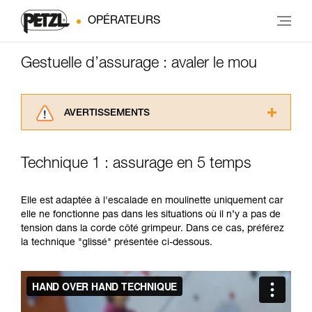
OPÉRATEURS
Gestuelle d’assurage : avaler le mou
AVERTISSEMENTS
Lisez attentivement les notices techniques des
produits utilisés dans ce conseil avant de le
Technique 1 : assurage en 5 temps
consulter. Vous devez avoir compris les
informations de la notice technique pour
pouvoir comprendre ce complément
Elle est adaptée à l'escalade en moulinette uniquement car
d’informations.
elle ne fonctionne pas dans les situations où il n’y a pas de
Maîtriser ces techniques nécessite une
tension dans la corde côté grimpeur. Dans ce cas, préférez
formation et un entraînement spécifique. Validez
la technique "glissé" présentée ci-dessous.
avec un professionnel votre capacité à refaire
la manipulation, seul, en toute sécurité, avant
de la reproduire en autonomie.
Nous donnons des exemples de techniques
liées à votre activité. Il peut en exister d’autres