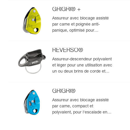
rappel
GRIGRI® +
Assureur avec blocage assisté
par came et poignée anti-
panique, optimisé pour
l'escalade en moulinette
REVERSO®
Assureur-descendeur polyvalent
et léger pour une utilisation avec
un ou deux brins de corde et
permettant l'assurage du
second depuis le relais
GRIGRI®
Assureur avec blocage assisté
par came, compact et
polyvalent, pour l'escalade en
tête et en moulinette