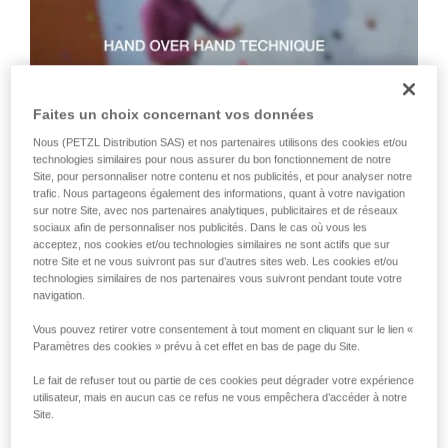
que nous ne décrivons pas ici.
Faites un choix concernant vos données
Nous (PETZL Distribution SAS) et nos partenaires utilisons des cookies et/ou
technologies similaires pour nous assurer du bon fonctionnement de notre
Site, pour personnaliser notre contenu et nos publicités, et pour analyser notre
Technique 2 : Technique " glissé "
trafic. Nous partageons également des informations, quant à votre navigation
sur notre Site, avec nos partenaires analytiques, publicitaires et de réseaux
sociaux afin de personnaliser nos publicités. Dans le cas où vous les
Technique à préconiser pour ravaler rapidement une grande
acceptez, nos cookies et/ou technologies similaires ne sont actifs que sur
notre Site et ne vous suivront pas sur d’autres sites web. Les cookies et/ou
quantité de mou ou lorsqu’il n’y a pas tension dans la corde
technologies similaires de nos partenaires vous suivront pendant toute votre
côté grimpeur. Attention, la main côté freinage glisse le long
navigation.
de la corde, mais ne doit jamais lâcher la corde.
Vous pouvez retirer votre consentement à tout moment en cliquant sur le lien «
Paramètres des cookies » prévu à cet effet en bas de page du Site.
Le fait de refuser tout ou partie de ces cookies peut dégrader votre expérience
utilisateur, mais en aucun cas ce refus ne vous empêchera d’accéder à notre
Site.