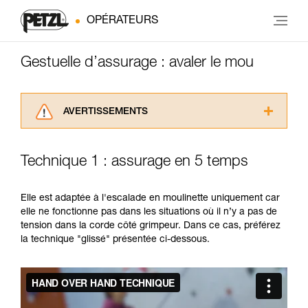
OPÉRATEURS
Gestuelle d’assurage : avaler le mou
AVERTISSEMENTS
Lisez attentivement les notices techniques des
produits utilisés dans ce conseil avant de le
Technique 1 : assurage en 5 temps
consulter. Vous devez avoir compris les
informations de la notice technique pour
pouvoir comprendre ce complément
Elle est adaptée à l'escalade en moulinette uniquement car
d’informations.
elle ne fonctionne pas dans les situations où il n’y a pas de
Maîtriser ces techniques nécessite une
tension dans la corde côté grimpeur. Dans ce cas, préférez
formation et un entraînement spécifique. Validez
la technique "glissé" présentée ci-dessous.
avec un professionnel votre capacité à refaire
la manipulation, seul, en toute sécurité, avant
de la reproduire en autonomie.
Nous donnons des exemples de techniques
liées à votre activité. Il peut en exister d’autres