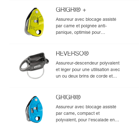
rappel
GRIGRI® +
Assureur avec blocage assisté
par came et poignée anti-
panique, optimisé pour
l'escalade en moulinette
REVERSO®
Assureur-descendeur polyvalent
et léger pour une utilisation avec
un ou deux brins de corde et
permettant l'assurage du
second depuis le relais
GRIGRI®
Assureur avec blocage assisté
par came, compact et
polyvalent, pour l'escalade en
tête et en moulinette