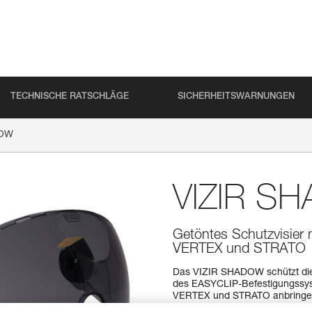
TECHNISCHE RATSCHLÄGE
SICHERHEITSWARNUNGEN
DOW
VIZIR S
Getöntes Schutzvisier
VERTEX und STRATO
Das VIZIR SHADOW schützt die 
des EASYCLIP-Befestigungssyst
VERTEX und STRATO anbringen. 
professionellen Einsatz (GL2) 