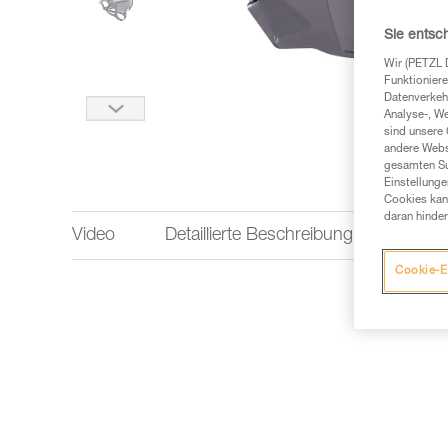
Sie entsc
Wir (PETZL 
Funktioniere
Datenverkehr
Analyse-, W
sind unsere 
andere Webs
gesamten Sur
Einstellunge
Cookies kann
daran hinder
Video
Detaillierte Beschreibung
Techn
Cookie-E