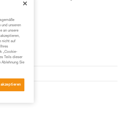
ngsgemäße
n und unseren
te an unsere
akzeptieren,
 nicht auf
Ihres
nk „Cookie-
es Teils dieser
e Ablehnung Sie
 akzeptieren