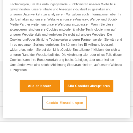
Der TOP CROLL-Brustgurt erweitert die Sitz- und Haltegurte
Technologien, um das ordnungsgemäße Funktionieren unserer Website zu
AVAO SIT, AVAO SIT FAST, FALCON und FALCON
gewährleisten, unsere Inhalte und Anzeigen individuell zu gestalten und
MOUNTAIN zu Komplettgurten für seilunterstütztes Arbeiten
unseren Datenverkehr zu analysieren. Wir geben auch Informationen über Ihr
in schwer zugänglichen Bereichen. Durch die ergonomische
Surfverhalten auf unserer Website an unsere Analyse-, Werbe- und Social-
Media-Partner weiter, um unsere Werbung anzupassen. Wenn Sie diese
Form der schaumstoffgepolsterten Schulterträger werden
akzeptieren, sind unsere Cookies und/oder ähnliche Technologien nur auf
Reibungspunkte an Nacken oder Hals reduziert. Bei einer
unserer Website aktiv und verfolgen Sie nicht auf andere Websites. Die
großen Last auf den Hüftgurt ermöglicht der TOP CROLL-
Cookies und/oder ähnliche Technologien unserer Partner werden Sie während
Brustgurt, diese Last aufzunehmen und auf die Schultern zu
Ihres gesamten Surfens verfolgen. Sie können Ihre Einwilligung jederzeit
verteilen.
widerrufen, indem Sie auf den Link „Cookie-Einstellungen“ klicken, der sich am
unteren Rand der Website befindet. Die Ablehnung aller oder eines Teils dieser
Cookies kann Ihre Benutzererfahrung beeinträchtigen, aber unter keinen
Umständen wird eine solche Ablehnung Sie daran hindern, auf unsere Website
Leistungsverzeichnis
zuzugreifen.
Erweitert die Sitz- und Haltegurte AVAO SIT, AVAO SIT
Technische Spezifikationen
Alle ablehnen
Alle Cookies akzeptieren
FAST, FALCON und FALCON MOUNTAIN zu
Komplettgurten für seilunterstütztes Arbeiten in schwer
Vordere Auffangöse auf Brusthöhe: Zum Einhängen eines
Technische Informationen
zugänglichen Bereichen mit Aufstieg am Seil, dank der
Auffangsystems.
Cookie-Einstellungen
integrierten CROLL L-Bruststeigklemme.
Gebrauchsanleitung
Zertifizierung(en): CE EN 361 und CE EN 12841 Typ B (mit
Komfortable Bauweise:
Wartung
Das PDF herunterladen technical-notice-TOP-CROLL-2
den Sitz- und Haltegurten AVAO SIT, AVAO SIT FAST,
- Die ergonomisch geformten Schulterträger reduzieren
FALCON)
Pflegeempfehlungen für Ihre Ausrüstung
Ablauf der PSA-Prüfung
Reibungspunkte an Nacken oder Hals.
Das PDF herunterladen Maintenance tips
Das PDF herunterladen verif-EPI-harnais-PRO-procedure-
Kompatible Seildurchmesser mit der CROLL L-
- Die schmalen, beweglichen Gurtbänder sorgen für