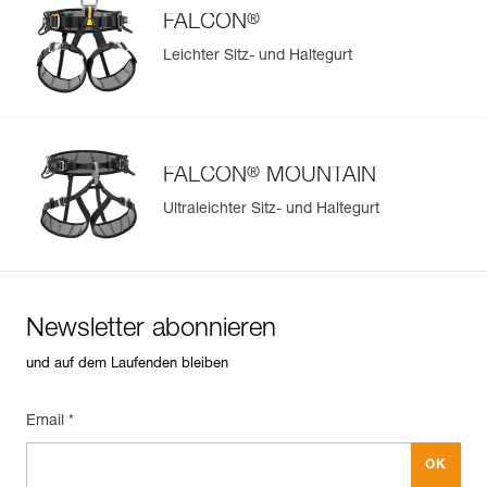
Importieren und exportieren Sie problemlos die Daten
Verbindungselemente der Verbindungsmittel zur
®
FALCON
Ihrer vorhandenen PSA-Bestände.
Absturzsicherung an den Schultern anzubringen (als
Zubehör erhältlich).
Sehen Sie sich die Geschichte eines Produkts ab dem
Leichter Sitz- und Haltegurt
Herstellungsdatum an.
Mehr erfahren
®
FALCON
MOUNTAIN
Ultraleichter Sitz- und Haltegurt
Newsletter abonnieren
und auf dem Laufenden bleiben
Email *