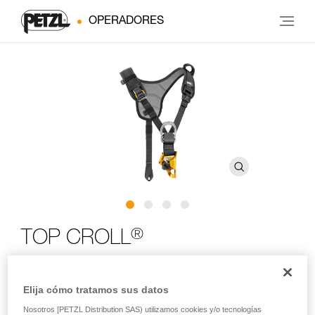
OPERADORES
®
TOP CROLL
Torso para arnés de asiento con bloqueador ventral
Elija cómo tratamos sus datos
CROLL L
Nosotros [PETZL Distribution SAS) utilizamos cookies y/o tecnologías