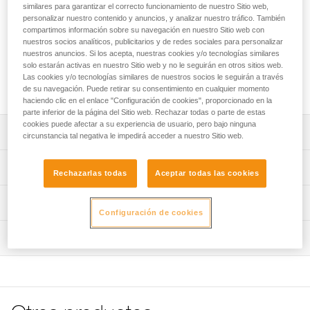
El torso TOP CROLL permite transformar los arneses de
similares para garantizar el correcto funcionamiento de nuestro Sitio web,
asiento AVAO SIT, AVAO SIT FAST, FALCON y FALCON
personalizar nuestro contenido y anuncios, y analizar nuestro tráfico. También
compartimos información sobre su navegación en nuestro Sitio web con
MOUNTAIN en arneses completos de trabajos con cuerdas
nuestros socios analíticos, publicitarios y de redes sociales para personalizar
en accesos difíciles. Los tirantes acolchados están
nuestros anuncios. Si los acepta, nuestras cookies y/o tecnologías similares
separados del cuello para limitar los rozamientos. El torso
solo estarán activas en nuestro Sitio web y no le seguirán en otros sitios web.
TOP CROLL permite, en caso de carga en el cinturón,
Las cookies y/o tecnologías similares de nuestros socios le seguirán a través
recogerla y repartirla en los hombros.
de su navegación. Puede retirar su consentimiento en cualquier momento
haciendo clic en el enlace "Configuración de cookies", proporcionado en la
parte inferior de la página del Sitio web. Rechazar todas o parte de estas
cookies puede afectar a su experiencia de usuario, pero bajo ninguna
Descripción
circunstancia tal negativa le impedirá acceder a nuestro Sitio web.
Transforma los arneses de asiento AVAO SIT, AVAO SIT
Características técnicas
Rechazarlas todas
Aceptar todas las cookies
FAST, FALCON y FALCON MOUNTAIN en arneses
completos de trabajos en accesos difíciles con ascensos
Punto de enganche esternal: Conexión de un sistema
Información técnica
por cuerda gracias a su bloqueador ventral integrado
anticaídas.
Configuración de cookies
CROLL L.
Ficha técnica
• Certificaciones: CE EN 361 y CE EN 12841 tipo B (con
Construcción confortable:
Inspección
Descargar el pdf technical-notice-TOP-CROLL-2
arneses de asiento AVAO SIT, AVAO SIT FAST, FALCON)
- Los tirantes separados limitan el rozamiento en el cuello.
Consejos para el mantenimiento de tus equipos
Procedimiento de revisión del EPI
Diámetros de cuerda compatibles con el bloqueador
- Sus cintas finas y deslizantes permiten más libertad y
Descargar el pdf Maintenance tips
Descargar el pdf verif-EPI-harnais-PRO-procedure-ES
CROLL L: 10 a 13 mm.
facilidad en los movimientos.
- Toda la zona de contacto es de espuma preformada y
FAQ
Materiales: poliamida, poliéster, aluminio y acero
Ficha de seguimiento del EPI
acolchada de tejido transpirable y permite al usuario
FAQ