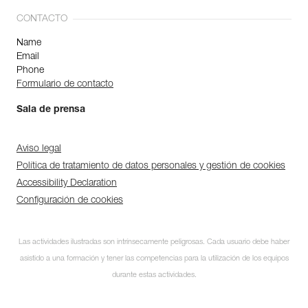
CONTACTO
Name
Email
Phone
Formulario de contacto
Sala de prensa
Aviso legal
Política de tratamiento de datos personales y gestión de cookies
Accessibility Declaration
Configuración de cookies
Las actividades ilustradas son intrínsecamente peligrosas. Cada usuario debe haber
asistido a una formación y tener las competencias para la utilización de los equipos
durante estas actividades.