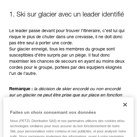
pouvoir comprendre ce complément
d’informations.
Maîtriser ces techniques nécessite une
1. Ski sur glacier avec un leader identifié
formation et un entraînement spécifique. Validez
avec un professionnel votre capacité à refaire
Le leader passe devant pour trouver l’itinéraire, c’est lui qui
la manipulation, seul, en toute sécurité, avant
risque le plus de chuter dans une crevasse, il ne doit donc
de la reproduire en autonomie.
pas être seul à porter une corde.
Nous donnons des exemples de techniques
Sur glacier enneigé, tous les membres du groupe sont
liées à votre activité. Il peut en exister d’autres
susceptibles d’être surpris par un piège. Il faut donc
que nous ne décrivons pas ici.
maximiser les chances de secours en ayant au moins deux
cordes pour le groupe, portées par des équipiers éloignés
l’un de l’autre.
Remarque :
la décision de skier encordé ou non encordé
sur un glacier ne peut être prise que sur place en fonction
des conditions et des risques évalués. Ce n'est pas le sujet
de ce conseil qui ne traite que du cas où le choix est fait de
Faites un choix concernant vos données
skier sans être encordé.
Nous (PETZL Distribution SAS) et nos partenaires utilisons des cookies et/ou
technologies similaires pour nous assurer du bon fonctionnement de notre
Site, pour personnaliser notre contenu et nos publicités, et pour analyser notre
trafic. Nous partageons également des informations, quant à votre navigation