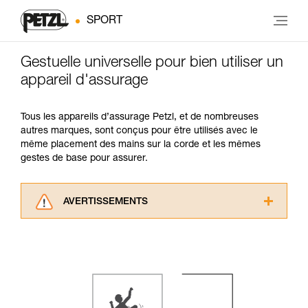
SPORT
Gestuelle universelle pour bien utiliser un
appareil d'assurage
Tous les appareils d’assurage Petzl, et de nombreuses
autres marques, sont conçus pour être utilisés avec le
même placement des mains sur la corde et les mêmes
gestes de base pour assurer.
AVERTISSEMENTS
Lisez attentivement les notices techniques des
produits utilisés dans ce conseil avant de le
consulter. Vous devez avoir compris les
informations de la notice technique pour
pouvoir comprendre ce complément
d’informations.