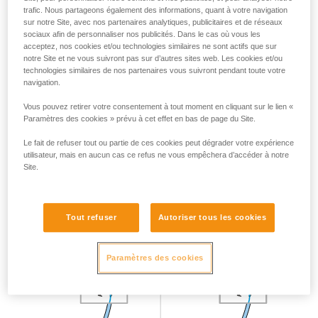
trafic. Nous partageons également des informations, quant à votre navigation
sur notre Site, avec nos partenaires analytiques, publicitaires et de réseaux
sociaux afin de personnaliser nos publicités. Dans le cas où vous les
acceptez, nos cookies et/ou technologies similaires ne sont actifs que sur
notre Site et ne vous suivront pas sur d’autres sites web. Les cookies et/ou
technologies similaires de nos partenaires vous suivront pendant toute votre
Cette position des mains est valable quel que soit
navigation.
l’appareil utilisé : tube, GRIGRI, REVERSO...
La main ne doit jamais lâcher la corde côté freinage.
Vous pouvez retirer votre consentement à tout moment en cliquant sur le lien «
Paramètres des cookies » prévu à cet effet en bas de page du Site.
Le fait de refuser tout ou partie de ces cookies peut dégrader votre expérience
Avaler le mou
utilisateur, mais en aucun cas ce refus ne vous empêchera d’accéder à notre
Site.
Pour avaler le mou, tirez la corde côté grimpeur et tirez la
corde côté freinage à travers l’appareil. Ne jamais lâcher la
Tout refuser
Autoriser tous les cookies
corde côté freinage.
Paramètres des cookies