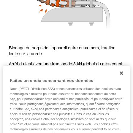
Blocage du corps de l’appareil entre deux mors, traction
lente sur la corde.
Arrêt du test avec une traction de 8 kN (début du glissement
de la corde dans la chaîne) : déformation significative de la
chaîne, pas de rupture des maillons.
Faites un choix concernant vos données
Rappel : le début du glissement de la corde dans la chaîne à
Nous (PETZL Distribution SAS) et nos partenaires utilisons des cookies et/ou
8 kN à simple correspond bien à un blocage supérieur à 15
technologies similaires pour nous assurer du bon fonctionnement de notre
kN en configuration de travail normale à double.
Site, pour personnaliser notre contenu et nos publicités, et pour analyser notre
trafic. Nous partageons également des informations, quant à votre navigation
sur notre Site, avec nos partenaires analytiques, publicitaires et de réseaux
sociaux afin de personnaliser nos publicités. Dans le cas où vous les
acceptez, nos cookies et/ou technologies similaires ne sont actifs que sur
Effort latéral sur la chaîne en situation
notre Site et ne vous suivront pas sur d’autres sites web. Les cookies et/ou
technologies similaires de nos partenaires vous suivront pendant toute votre
réelle