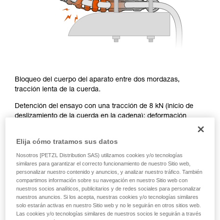
Bloqueo del cuerpo del aparato entre dos mordazas,
tracción lenta de la cuerda.
Detención del ensayo con una tracción de 8 kN (inicio de
deslizamiento de la cuerda en la cadena): deformación
significativa de la cadena, sin rotura de los eslabones.
Elija cómo tratamos sus datos
Recuerde: el inicio del deslizamiento de la cuerda en la
cadena a 8 kN en simple, corresponde a un bloqueo
Nosotros [PETZL Distribution SAS) utilizamos cookies y/o tecnologías
superior a 15 kN en configuración normal de trabajo en
similares para garantizar el correcto funcionamiento de nuestro Sitio web,
doble.
personalizar nuestro contenido y anuncios, y analizar nuestro tráfico. También
compartimos información sobre su navegación en nuestro Sitio web con
nuestros socios analíticos, publicitarios y de redes sociales para personalizar
nuestros anuncios. Si los acepta, nuestras cookies y/o tecnologías similares
solo estarán activas en nuestro Sitio web y no le seguirán en otros sitios web.
Esfuerzo lateral sobre la cadena en
Las cookies y/o tecnologías similares de nuestros socios le seguirán a través