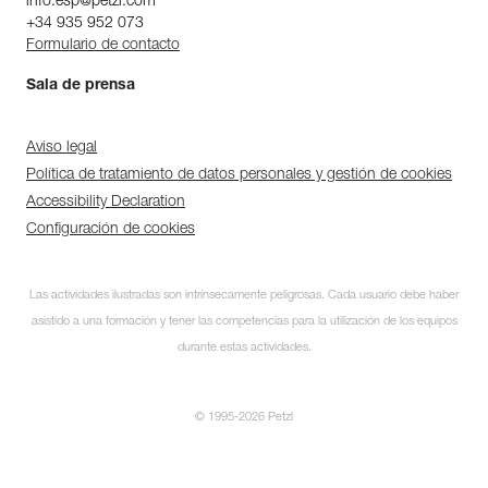
info.esp@petzl.com
+34 935 952 073
Formulario de contacto
Sala de prensa
Aviso legal
Política de tratamiento de datos personales y gestión de cookies
Accessibility Declaration
Configuración de cookies
Las actividades ilustradas son intrínsecamente peligrosas. Cada usuario debe haber
asistido a una formación y tener las competencias para la utilización de los equipos
durante estas actividades.
© 1995-2026 Petzl