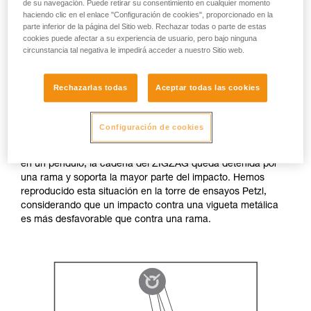
de su navegación. Puede retirar su consentimiento en cualquier momento
situación real
haciendo clic en el enlace "Configuración de cookies", proporcionado en la
parte inferior de la página del Sitio web. Rechazar todas o parte de estas
cookies puede afectar a su experiencia de usuario, pero bajo ninguna
En configuración normal de trabajo, los esfuerzos laterales
circunstancia tal negativa le impedirá acceder a nuestro Sitio web.
sobre la cadena del ZIGZAG son poco habituales. En el
ZILLON, los esfuerzos laterales pueden ser más usuales,
pero con valores de esfuerzo inferiores debido a la poca
Rechazarlas todas
Aceptar todas las cookies
altura de las caídas.
Configuración de cookies
Para realizar un ensayo, hemos simulado la situación más
desfavorable que nos podríamos encontrar sobre el terreno:
en un péndulo, la cadena del ZIGZAG queda detenida por
una rama y soporta la mayor parte del impacto. Hemos
reproducido esta situación en la torre de ensayos Petzl,
considerando que un impacto contra una vigueta metálica
es más desfavorable que contra una rama.