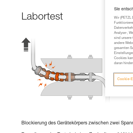
Sie entsc
Labortest
Wir (PETZL 
Funktioniere
Datenverkehr
Analyse-, W
sind unsere 
andere Webs
gesamten Sur
Einstellunge
Cookies kann
daran hinder
Cookie-E
Blockierung des Gerätekörpers zwischen zwei Span