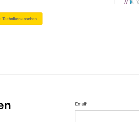
le Techniken ansehen
en
Email*