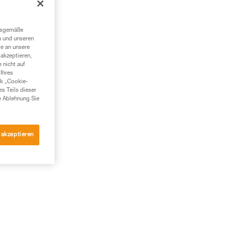
ngsgemäße
n und unseren
te an unsere
akzeptieren,
 nicht auf
Ihres
nk „Cookie-
es Teils dieser
e Ablehnung Sie
 akzeptieren