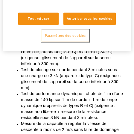
les ZIGZAG et ZIGZAG PLUS et en simple pour ZIGZAG et
ZIGZAG PLUS utilisés avec CHICANE, conformément à
l’usage préconisé par la notice technique, sur deux cordes
Tout refuser
Autoriser tous les cookies
différentes aux diamètres minimum et maximum autorisés
indiqués sur l’appareil (corde EN 1891 type A, diamètres
11,5 mm et 13 mm).
Paramètres des cookies
Tests de fonctionnement après conditionnement à
l’humidité, au chaud (+50° C) et au froid (-30° C)
(exigence: glissement de l’appareil sur la corde
inférieur à 300 mm).
Test de blocage sur corde pendant 3 minutes sous
une charge de 3 kN (appareils de type C) (exigence :
glissement de l’appareil sur la corde inférieur à 300
mm).
Test de performance dynamique : chute de 1 m d’une
masse de 140 kg sur 1 m de corde + 1 m de longe
dynamique (appareils de types B et C) (exigence :
masse non libérée + mesure de la résistance
résiduelle sous 3 kN pendant 3 minutes).
Mesure de la capacité à réguler la vitesse de
descente à moins de 2 m/s sans faire de dommage