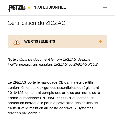
PROFESSIONNEL
Certification du ZIGZAG
AVERTISSEMENTS
Lisez attentivement les notices techniques des
produits utilisés dans ce conseil avant de le
Note :
dans ce document le nom ZIGZAG désigne
consulter. Vous devez avoir compris les
indifféremment les modèles ZIGZAG ou ZIGZAG PLUS.
informations de la notice technique pour
pouvoir comprendre ce complément
d’informations.
Maîtriser ces techniques nécessite une
Le ZIGZAG porte le marquage CE car il a été certifié
formation et un entraînement spécifique. Validez
conformément aux exigences essentielles du règlement
avec un professionnel votre capacité à refaire
2016/425, en tenant compte des articles pertinents de la
la manipulation, seul, en toute sécurité, avant
norme européenne EN 12841 : 2006 "Équipement de
de la reproduire en autonomie.
protection individuelle pour la prévention des chutes de
Nous donnons des exemples de techniques
hauteur et le maintien au poste de travail - Systèmes
liées à votre activité. Il peut en exister d’autres
d'accès par corde ".