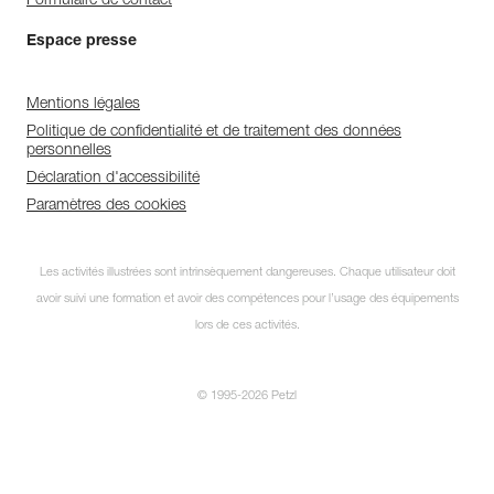
Formulaire de contact
Espace presse
Mentions légales
Politique de confidentialité et de traitement des données
personnelles
Déclaration d'accessibilité
Paramètres des cookies
Les activités illustrées sont intrinsèquement dangereuses. Chaque utilisateur doit
avoir suivi une formation et avoir des compétences pour l’usage des équipements
lors de ces activités.
© 1995-2026 Petzl