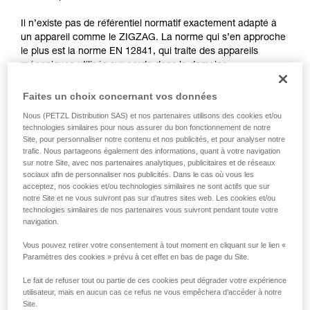
que nous ne décrivons pas ici.
Il n’existe pas de référentiel normatif exactement adapté à
un appareil comme le ZIGZAG. La norme qui s’en approche
le plus est la norme EN 12841, qui traite des appareils
mécaniques utilisés sur corde dans le domaine
professionnel. Elle différencie trois types de dispositifs de
réglage de corde: type A pour les appareils de contre-
Faites un choix concernant vos données
assurage, type B pour les bloqueurs, type C pour les
Nous (PETZL Distribution SAS) et nos partenaires utilisons des cookies et/ou
descendeurs.
technologies similaires pour nous assurer du bon fonctionnement de notre
Les fonctions du ZIGZAG correspondent simultanément aux
Site, pour personnaliser notre contenu et nos publicités, et pour analyser notre
types B (bloqueurs) et C (descendeurs), encadrés par la
trafic. Nous partageons également des informations, quant à votre navigation
norme EN 12841. L’organisme certificateur a donc retenu
sur notre Site, avec nos partenaires analytiques, publicitaires et de réseaux
sociaux afin de personnaliser nos publicités. Dans le cas où vous les
les tests les plus pertinents de cette norme pour valider le
acceptez, nos cookies et/ou technologies similaires ne sont actifs que sur
ZIGZAG.
notre Site et ne vous suivront pas sur d’autres sites web. Les cookies et/ou
technologies similaires de nos partenaires vous suivront pendant toute votre
navigation.
Tests de fonctionnement et résistance
extraits de la norme EN 12841 : 2006
Vous pouvez retirer votre consentement à tout moment en cliquant sur le lien «
Paramètres des cookies » prévu à cet effet en bas de page du Site.
réalisés lors de la certification du ZIGZAG
Le fait de refuser tout ou partie de ces cookies peut dégrader votre expérience
utilisateur, mais en aucun cas ce refus ne vous empêchera d’accéder à notre
Tous les tests sont réalisés en configuration en double pour
Site.