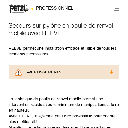
PROFESSIONNEL
Secours sur pylône en poulie de renvoi
mobile avec REEVE
REEVE permet une installation efficace et lisible de tous les
éléments nécessaires.
AVERTISSEMENTS
Lisez attentivement les notices techniques des
produits utilisés dans ce conseil avant de le
consulter. Vous devez avoir compris les
La technique de poulie de renvoi mobile permet une
informations de la notice technique pour
intervention rapide avec le minimum de manipulations à faire
pouvoir comprendre ce complément
en hauteur.
d’informations.
Avec REEVE, le système peut être pré-installé pour encore
Maîtriser ces techniques nécessite une
plus d’efficacité.
formation et un entraînement spécifique. Validez