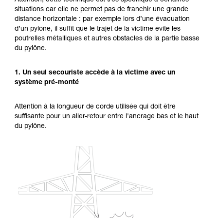
Attention, cette technique est très spécifique à certaines
avec un professionnel votre capacité à refaire
situations car elle ne permet pas de franchir une grande
la manipulation, seul, en toute sécurité, avant
distance horizontale : par exemple lors d’une évacuation
de la reproduire en autonomie.
d’un pylône, il suffit que le trajet de la victime évite les
Nous donnons des exemples de techniques
poutrelles métalliques et autres obstacles de la partie basse
liées à votre activité. Il peut en exister d’autres
du pylône.
que nous ne décrivons pas ici.
1. Un seul secouriste accède à la victime avec un
système pré-monté
Attention à la longueur de corde utilisée qui doit être
suffisante pour un aller-retour entre l'ancrage bas et le haut
du pylône.