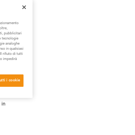
unzionamento
oltre,
i, pubblicitari
/o tecnologie
ogie analoghe
nso in qualsiasi
rifiuto di tutti
to impedirà
utti i cookie
 in