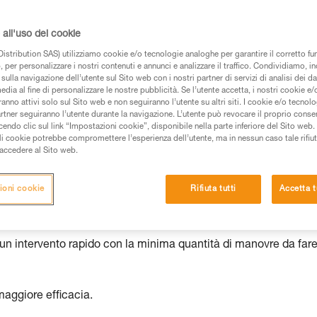
ce e chiara di tutti gli elementi necessari.
all'uso dei cookie
istribution SAS) utilizziamo cookie e/o tecnologie analoghe per garantire il corretto f
 per personalizzare i nostri contenuti e annunci e analizzare il traffico. Condividiamo, in
sulla navigazione dell’utente sul Sito web con i nostri partner di servizi di analisi dei dat
edia al fine di personalizzare le nostre pubblicità. Se l’utente accetta, i nostri cookie e
 dei prodotti utilizzati in questo consiglio prima di
anno attivi solo sul Sito web e non seguiranno l’utente su altri siti. I cookie e/o tecnol
azioni dell’istruzione tecnica per poter capire queste
artner seguiranno l’utente durante la navigazione. L’utente può revocare il proprio conse
do clic sul link “Impostazioni cookie”, disponibile nella parte inferiore del Sito web. Il 
ali cookie potrebbe compromettere l’esperienza dell’utente, ma in nessun caso tale rifiu
de una formazione ed un addestramento specifico.
i accedere al Sito web.
pacità di rifare la manovra, da soli, in piena sicurezza,
ioni cookie
Rifiuta tutti
Accetta t
vostra attività. Ne possono esistere altre che non
 un intervento rapido con la minima quantità di manovre da fare
maggiore efficacia.