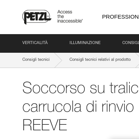
PROFESSION
VERTICALITÀ
ILLUMINAZIONE
CONSIGL
Consigli tecnici
Consigli tecnici relativi al prodotto
Soccorso su trali
carrucola di rinvi
REEVE