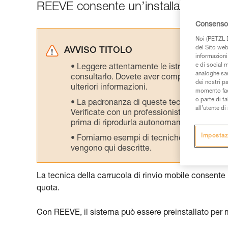
REEVE consente un’installazione effica
Consenso 
Noi (PETZL D
del Sito web,
AVVISO TITOLO
informazioni 
e di social m
Leggere attentamente le istruzioni tecniche
analoghe sar
consultarlo. Dovete aver compreso le inform
dei nostri p
ulteriori informazioni.
momento facen
o parte di t
La padronanza di queste tecniche richie
all’utente d
Verificate con un professionista la vostra ca
prima di riprodurla autonomamente.
Impostaz
Forniamo esempi di tecniche relative alla 
vengono qui descritte.
La tecnica della carrucola di rinvio mobile consente
quota.
Con REEVE, il sistema può essere preinstallato per 