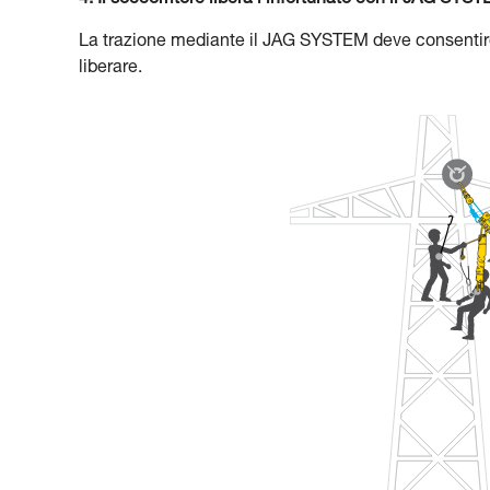
4. Il soccorritore libera l’infortunato con il JAG SYS
La trazione mediante il JAG SYSTEM deve consentire di
liberare.