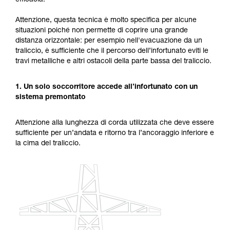
efficacia.
capacità di rifare la manovra, da soli, in piena
sicurezza, prima di riprodurla autonomamente.
Attenzione, questa tecnica è molto specifica per alcune
Forniamo esempi di tecniche relative alla vostra
situazioni poiché non permette di coprire una grande
attività. Ne possono esistere altre che non
distanza orizzontale: per esempio nell'evacuazione da un
vengono qui descritte.
traliccio, è sufficiente che il percorso dell’infortunato eviti le
travi metalliche e altri ostacoli della parte bassa del traliccio.
1. Un solo soccorritore accede all’infortunato con un
sistema premontato
Attenzione alla lunghezza di corda utilizzata che deve essere
sufficiente per un’andata e ritorno tra l’ancoraggio inferiore e
la cima del traliccio.