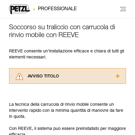
PROFESSIONALE
Soccorso su traliccio con carrucola di
rinvio mobile con REEVE
REEVE consente un’installazione efficace e chiara di tutti gli
elementi necessari.
AVVISO TITOLO
Leggere attentamente le istruzioni tecniche dei
prodotti utilizzati in questo consiglio prima di
consultarlo. Dovete aver compreso le
La tecnica della carrucola di rinvio mobile consente un
informazioni dell’istruzione tecnica per poter
intervento rapido con la minima quantità di manovre da fare
capire queste ulteriori informazioni.
in quota.
La padronanza di queste tecniche richiede una
formazione ed un addestramento specifico.
Con REEVE, il sistema può essere preinstallato per maggiore
Verificate con un professionista la vostra