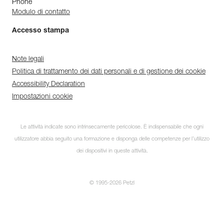
Phone
Modulo di contatto
Accesso stampa
Note legali
Politica di trattamento dei dati personali e di gestione dei cookie
Accessibility Declaration
Impostazioni cookie
Le attività indicate sono intrinsecamente pericolose. È indispensabile che ogni
utilizzatore abbia seguito una formazione e disponga delle competenze per l’utilizzo
dei dispositivi in queste attività.
© 1995-2026 Petzl