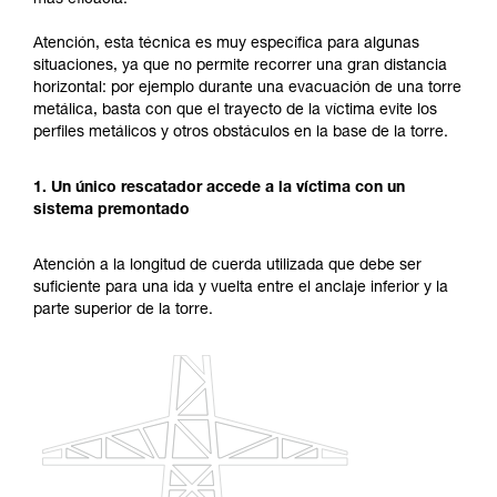
más eficacia.
ejecutar estas técnicas, solo y con total
seguridad, antes de ejecutarlas de forma
Atención, esta técnica es muy específica para algunas
autónoma.
situaciones, ya que no permite recorrer una gran distancia
Damos ejemplos de técnicas relacionadas con
horizontal: por ejemplo durante una evacuación de una torre
su actividad. Pueden existir otras que no
metálica, basta con que el trayecto de la víctima evite los
describimos aquí.
perfiles metálicos y otros obstáculos en la base de la torre.
1. Un único rescatador accede a la víctima con un
sistema premontado
Atención a la longitud de cuerda utilizada que debe ser
suficiente para una ida y vuelta entre el anclaje inferior y la
parte superior de la torre.