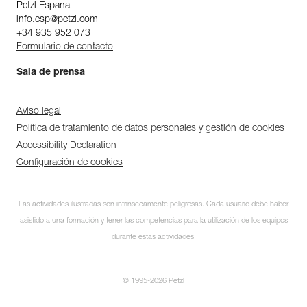
Petzl Espana
info.esp@petzl.com
+34 935 952 073
Formulario de contacto
Sala de prensa
Aviso legal
Política de tratamiento de datos personales y gestión de cookies
Accessibility Declaration
Configuración de cookies
Las actividades ilustradas son intrínsecamente peligrosas. Cada usuario debe haber
asistido a una formación y tener las competencias para la utilización de los equipos
durante estas actividades.
© 1995-2026 Petzl