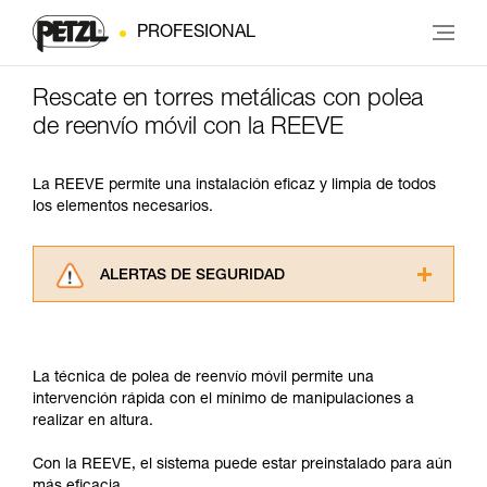
PROFESIONAL
Rescate en torres metálicas con polea
de reenvío móvil con la REEVE
La REEVE permite una instalación eficaz y limpia de todos
los elementos necesarios.
ALERTAS DE SEGURIDAD
Lea atentamente las fichas técnicas de los
productos utilizados en este consejo antes de
consultarlo. Usted debe comprender la
La técnica de polea de reenvío móvil permite una
información de la ficha técnica para poder
intervención rápida con el mínimo de manipulaciones a
comprender este complemento informativo.
realizar en altura.
Dominar estas técnicas requiere una formación
y un entrenamiento específico. Confirme a
Con la REEVE, el sistema puede estar preinstalado para aún
través de un profesional su capacidad para