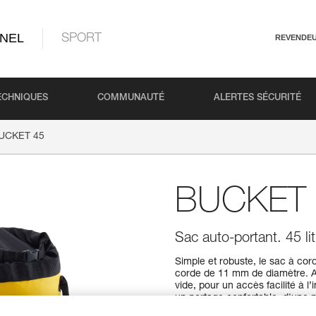
NEL
SPORT
REVENDE
ECHNIQUES
COMMUNAUTÉ
ALERTES SÉCURITÉ
UCKET 45
BUCKET 
Sac auto-portant. 45 lit
Simple et robuste, le sac à c
corde de 11 mm de diamètre. Aut
vide, pour un accès facilité à l
un portage confortable, d'une 
zone de personnalisation pour 