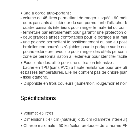
Sac à corde auto-portant :
- volume de 45 litres permettant de ranger jusqu'à 190 m
- deux passants à l’intérieur du sac permettant d'attacher l
- quatre passants intérieurs pour ranger le matériel ou c
- fermeture par enroulement pour garantir une protection op
- deux grandes anses confortables pour le portage à la mai
- une poignée permettant le positionnement du sac au poste
- bretelles rembourrées réglables pour le portage sur le dos
- poche extérieure avec zip pour ranger des effets personn
- zone de personnalisation à l'extérieur pour identifier fac
Excellente durabilité pour une utilisation intensive :
- bâche en TPU (sans PVC) à haute résistance pour une utili
et basses températures. Elle ne contient pas de chlore (sa
- tissu étanche.
Disponible en trois couleurs (jaune/noir, rouge/noir et noir
Spécifications
Volume: 45 litres
Dimensions : 47 cm (hauteur) x 35 cm (diamètre intérieur
Charge maximale : 50 kg (selon protocole de la norme 