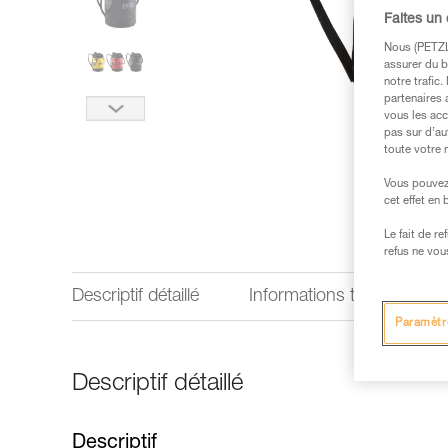
Faites un
Nous (PETZL 
assurer du b
notre trafic
partenaires 
vous les acc
pas sur d’au
toute votre 
Vous pouvez 
cet effet en
Le fait de r
refus ne vou
Descriptif détaillé
Informations techniques
Paramètr
Descriptif détaillé
Descriptif