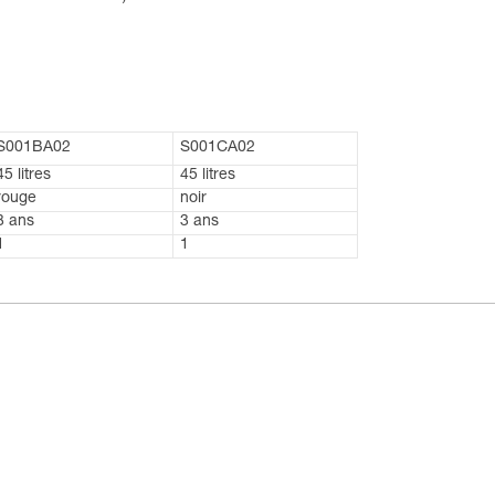
S001BA02
S001CA02
45 litres
45 litres
rouge
noir
3 ans
3 ans
1
1