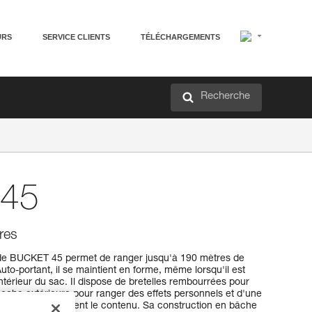
URS
SERVICE CLIENTS
TÉLÉCHARGEMENTS
Recherche
45
res
orde BUCKET 45 permet de ranger jusqu'à 190 mètres de
o-portant, il se maintient en forme, même lorsqu'il est
’intérieur du sac. Il dispose de bretelles rembourrées pour
poche extérieure pour ranger des effets personnels et d'une
identifier rapidement le contenu. Sa construction en bâche