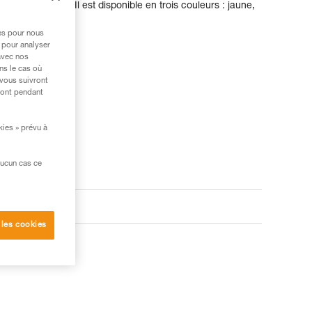
ère à intensive. Il est disponible en trois couleurs : jaune,
res pour nous
 pour analyser
avec nos
ns le cas où
 vous suivront
ront pendant
kies » prévu à
aucun cas ce
 les cookies