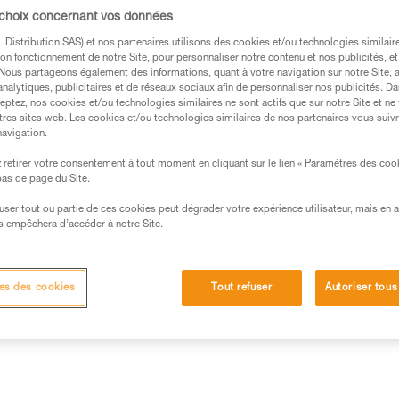
TPU permet une utilisation réguli
 choix concernant vos données
rouge et noir.
Distribution SAS) et nos partenaires utilisons des cookies et/ou technologies similai
on fonctionnement de notre Site, pour personnaliser notre contenu et nos publicités, et
Trouvez un revendeur
. Nous partageons également des informations, quant à votre navigation sur notre Site, 
analytiques, publicitaires et de réseaux sociaux afin de personnaliser nos publicités. Da
eptez, nos cookies et/ou technologies similaires ne sont actifs que sur notre Site et ne
tres sites web. Les cookies et/ou technologies similaires de nos partenaires vous suiv
navigation.
retirer votre consentement à tout moment en cliquant sur le lien « Paramètres des coo
 bas de page du Site.
efuser tout ou partie de ces cookies peut dégrader votre expérience utilisateur, mais en 
s empêchera d’accéder à notre Site.
Autres produits
es des cookies
Tout refuser
Autoriser tous