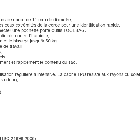
ètres de corde de 11 mm de diamètre,
es deux extrémités de la corde pour une identification rapide,
onnecter une pochette porte-outils TOOLBAG,
timale contre l'humidité,
n et le hissage jusqu'à 50 kg,
 de travail,
,
els,
ilement et rapidement le contenu du sac.
sation régulière à intensive. La bâche TPU résiste aux rayons du soleil
ns odeur),
).
)
EN ISO 21898:2006)