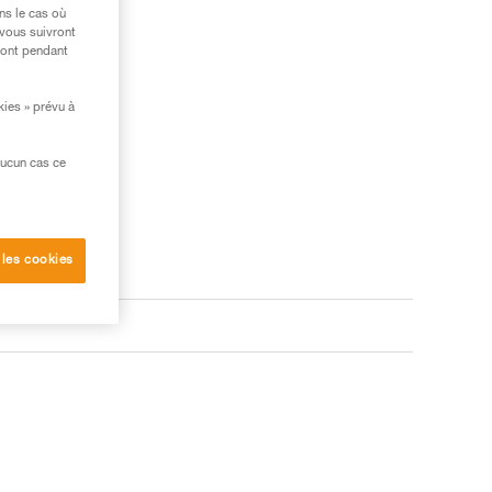
ns le cas où
 vous suivront
ront pendant
kies » prévu à
aucun cas ce
 les cookies