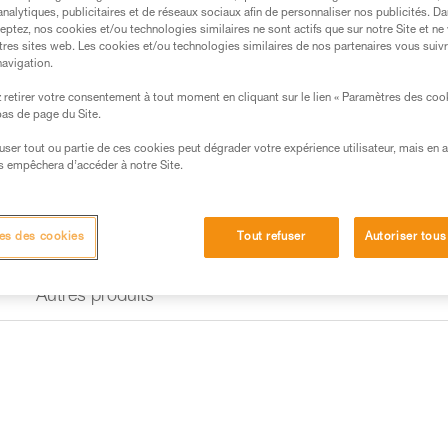
analytiques, publicitaires et de réseaux sociaux afin de personnaliser nos publicités. Da
Trouvez un revendeur
eptez, nos cookies et/ou technologies similaires ne sont actifs que sur notre Site et ne
tres sites web. Les cookies et/ou technologies similaires de nos partenaires vous suiv
navigation.
retirer votre consentement à tout moment en cliquant sur le lien « Paramètres des coo
 bas de page du Site.
efuser tout ou partie de ces cookies peut dégrader votre expérience utilisateur, mais en 
s empêchera d’accéder à notre Site.
es des cookies
Tout refuser
Autoriser tous
Autres produits