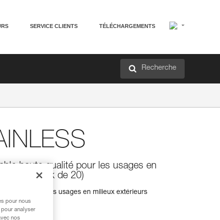
URS
SERVICE CLIENTS
TÉLÉCHARGEMENTS
Recherche
AINLESS
able haute qualité pour les usages en
tionnels (pack de 20)
e qualité pour les usages en milieux extérieurs
res pour nous
 pour analyser
avec nos