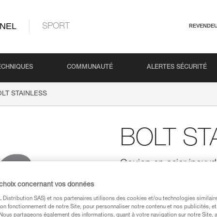
NEL
SPORT
REVENDE
ECHNIQUES
COMMUNAUTÉ
ALERTES SÉCURITÉ
LT STAINLESS
BOLT ST
Goujon en acier inoxyd
milieux extérieurs tradi
 choix concernant vos données
Goujon en acier inoxydable haut
traditionnels.
Distribution SAS) et nos partenaires utilisons des cookies et/ou technologies similai
on fonctionnement de notre Site, pour personnaliser notre contenu et nos publicités, et
. Nous partageons également des informations, quant à votre navigation sur notre Site, 