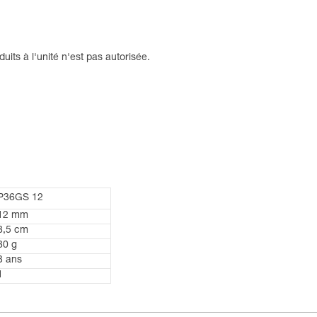
uits à l'unité n'est pas autorisée.
P36GS 12
12 mm
8,5 cm
80 g
3 ans
1