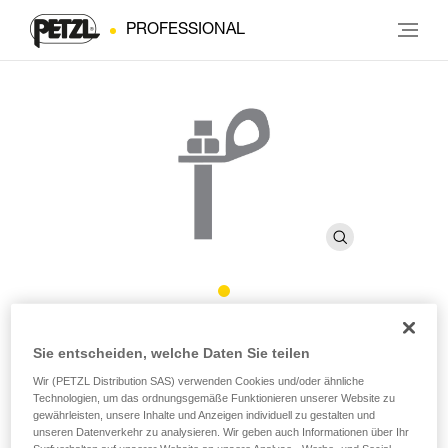
PROFESSIONAL
BOLT STAINLESS
Sie entscheiden, welche Daten Sie teilen
Wir (PETZL Distribution SAS) verwenden Cookies und/oder ähnliche
Aus hochwertigem Edelstahl gefertigter Bohrhaken für
Technologien, um das ordnungsgemäße Funktionieren unserer Website zu
den Einsatz in normalen Außenbereichen (pack mit 20)
gewährleisten, unsere Inhalte und Anzeigen individuell zu gestalten und
unseren Datenverkehr zu analysieren. Wir geben auch Informationen über Ihr