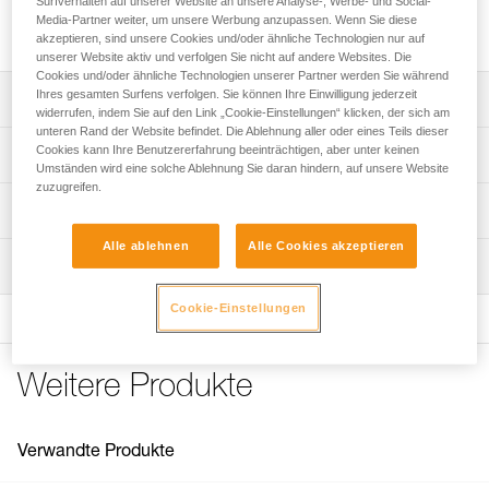
Surfverhalten auf unserer Website an unsere Analyse-, Werbe- und Social-
Aus hochwertigem Edelstahl gefertigter Bohrhaken für den
Media-Partner weiter, um unsere Werbung anzupassen. Wenn Sie diese
Einsatz in normalen Außenbereichen.
akzeptieren, sind unsere Cookies und/oder ähnliche Technologien nur auf
unserer Website aktiv und verfolgen Sie nicht auf andere Websites. Die
Cookies und/oder ähnliche Technologien unserer Partner werden Sie während
Ihres gesamten Surfens verfolgen. Sie können Ihre Einwilligung jederzeit
Leistungsverzeichnis
widerrufen, indem Sie auf den Link „Cookie-Einstellungen“ klicken, der sich am
unteren Rand der Website befindet. Die Ablehnung aller oder eines Teils dieser
Verfügbar für Lasche mit 10 oder 12 mm Durchmesser.
Cookies kann Ihre Benutzererfahrung beeinträchtigen, aber unter keinen
Technische Spezifikationen
Umständen wird eine solche Ablehnung Sie daran hindern, auf unsere Website
zuzugreifen.
Hinweis: Für im Pack verkaufte Artikel ist der
Material: 316L-Edelstahl
Technische Informationen
Weiterverkauf einzelner Produkte aus dem Pack nicht
zulässig.
Zugrundeliegende Spezifikationen
Alle ablehnen
Alle Cookies akzeptieren
Gebrauchsanleitung
Wartung
Das PDF herunterladen technical-notice-COEUR-BOLT-
Referenz : P36GS 10
STEEL-STAINLESS-HCR-1
Durchmesser : 10 mm
Cookie-Einstellungen
Tiefe der Bohrung : 7 cm
Häufige Fragen
Gewicht : 45 g
Häufige Fragen
Garantie : 3 Jahre
Weitere Produkte
Verpackung : 1
See all technical content
Referenz : P36GS 12
Durchmesser : 12 mm
Verwandte Produkte
Tiefe der Bohrung : 8,5 cm
Gewicht : 80 g