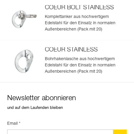
Garantie : 3 Jahre
COEUR BOLT STAINLESS
Verpackung : 1
Komplettanker aus hochwertigem
Edelstahl für den Einsatz in normalen
Einfache Verwaltung und Überprüfung Ihrer PSA
Außenbereichen (Pack mit 20)
Fügen Sie ein Petzl-Produkt durch das Einscannen seiner
Datamatrix hinzu: Alle Produktinformationen werden
automatisch hochgeladen.
COEUR STAINLESS
Importieren und exportieren Sie problemlos die Daten
Bohrhakenlasche aus hochwertigem
Ihrer vorhandenen PSA-Bestände.
Edelstahl für den Einsatz in normalen
Außenbereichen (Pack mit 20)
Sehen Sie sich die Geschichte eines Produkts ab dem
Herstellungsdatum an.
Mehr erfahren
Newsletter abonnieren
und auf dem Laufenden bleiben
Email *