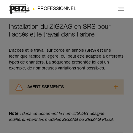
PROFESSIONNEL
Installation du ZIGZAG en SRS pour
l’accès et le travail dans l’arbre
L’accès et le travail sur corde en simple (SRS) est une
technique rapide et légère, qui peut être adaptée à différents
types de chantiers. La séquence présentée ici est un
exemple, de nombreuses variations sont possibles.
AVERTISSEMENTS
Lisez attentivement les notices techniques des
produits utilisés dans ce conseil avant de le
consulter. Vous devez avoir compris les
Note :
dans ce document le nom ZIGZAG désigne
informations de la notice technique pour
indifféremment les modèles ZIGZAG ou ZIGZAG PLUS.
pouvoir comprendre ce complément
d’informations.