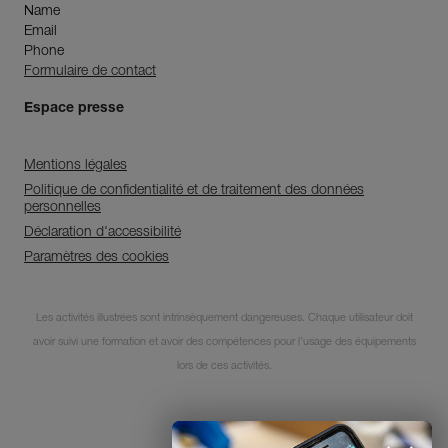
Name
Email
Phone
Formulaire de contact
Espace presse
Mentions légales
Politique de confidentialité et de traitement des données
personnelles
Déclaration d'accessibilité
Paramètres des cookies
Découvrez ePPEcentre
Les activités illustrées sont intrinsèquement dangereuses. Chaque utilisateur doit
avoir suivi une formation et avoir des compétences pour l’usage des équipements
Simplifiez le contrôle et le suivi de
votre parc d'EPI.
lors de ces activités.
JE DÉCOUVRE L'APP
© 1995-2026 Petzl