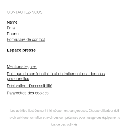
CONTACTEZ-NOUS
Name
Email
Phone
Formulaire de contact
Espace presse
Mentions légales
Politique de confidentialité et de traitement des données
personnelles
Déclaration d'accessibilité
Paramètres des cookies
Les activités illustrées sont intrinsèquement dangereuses. Chaque utilisateur doit
avoir suivi une formation et avoir des compétences pour l’usage des équipements
lors de ces activités.