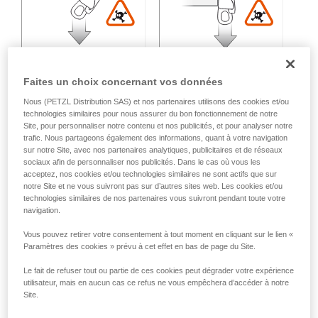
Faites un choix concernant vos données
Nous (PETZL Distribution SAS) et nos partenaires utilisons des cookies et/ou
technologies similaires pour nous assurer du bon fonctionnement de notre
Site, pour personnaliser notre contenu et nos publicités, et pour analyser notre
Charge multidirectionnelle :
trafic. Nous partageons également des informations, quant à votre navigation
sur notre Site, avec nos partenaires analytiques, publicitaires et de réseaux
sociaux afin de personnaliser nos publicités. Dans le cas où vous les
Perte de résistance variable en fonction de l'angle entre les
acceptez, nos cookies et/ou technologies similaires ne sont actifs que sur
axes d'effort.
notre Site et ne vous suivront pas sur d’autres sites web. Les cookies et/ou
technologies similaires de nos partenaires vous suivront pendant toute votre
navigation.
Vous pouvez retirer votre consentement à tout moment en cliquant sur le lien «
Paramètres des cookies » prévu à cet effet en bas de page du Site.
Le fait de refuser tout ou partie de ces cookies peut dégrader votre expérience
utilisateur, mais en aucun cas ce refus ne vous empêchera d’accéder à notre
Site.