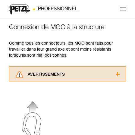
PROFESSIONNEL
Connexion de MGO à la structure
Comme tous les connecteurs, les MGO sont faits pour
travailler dans leur grand axe et sont moins résistants
lorsqu’ils sont mal positionnés.
AVERTISSEMENTS
Lisez attentivement les notices techniques des
produits utilisés dans ce conseil avant de le
consulter. Vous devez avoir compris les
informations de la notice technique pour
pouvoir comprendre ce complément
d’informations.
Maîtriser ces techniques nécessite une
formation et un entraînement spécifique. Validez
avec un professionnel votre capacité à refaire