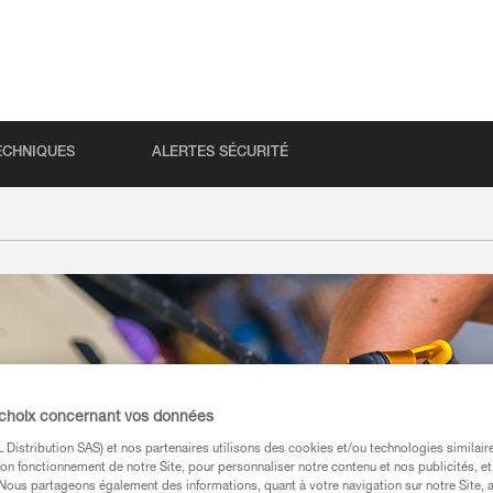
ECHNIQUES
ALERTES SÉCURITÉ
 choix concernant vos données
Distribution SAS) et nos partenaires utilisons des cookies et/ou technologies similai
on fonctionnement de notre Site, pour personnaliser notre contenu et nos publicités, et
. Nous partageons également des informations, quant à votre navigation sur notre Site, 