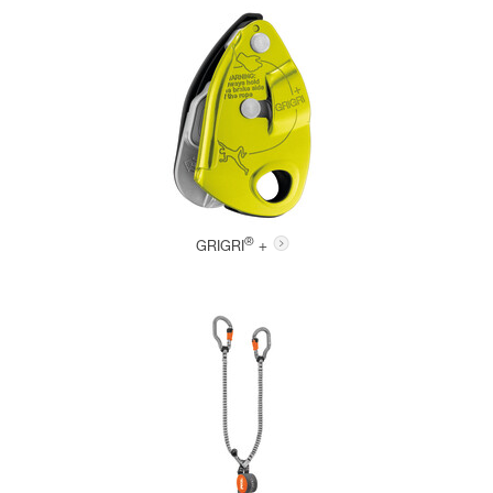
®
GRIGRI
+