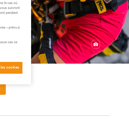
ns le cas où
 vous suivront
ront pendant
kies » prévu à
aucun cas ce
 les cookies
r