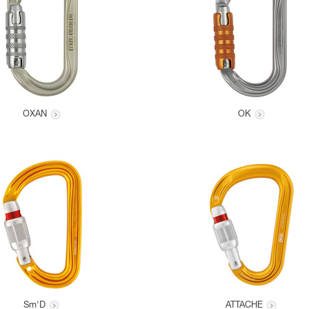
OXAN
OK
Sm'D
ATTACHE