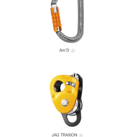
Am’D
JAG TRAXION