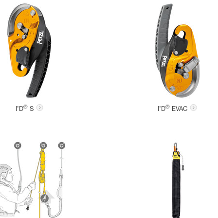
®
®
I’D
S
I’D
EVAC