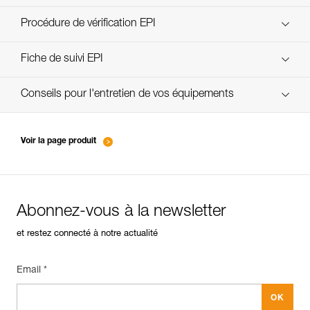
découvrez ePPEcentre
Procédure de vérification EPI
verif-EPI-poulies-procedure-FR
Fiche de suivi EPI
verif-EPI-poulies-suivi-FR
Conseils pour l'entretien de vos équipements
entretien-poulies-FR
Voir la page produit
Abonnez-vous à la newsletter
et restez connecté à notre actualité
Email *