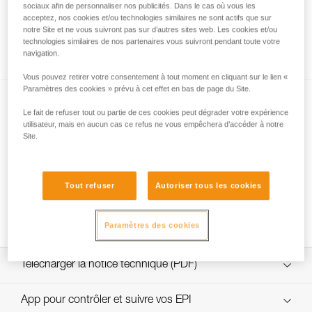
sociaux afin de personnaliser nos publicités. Dans le cas où vous les
acceptez, nos cookies et/ou technologies similaires ne sont actifs que sur
notre Site et ne vous suivront pas sur d’autres sites web. Les cookies et/ou
technologies similaires de nos partenaires vous suivront pendant toute votre
Comment calculer le rapport de mouflage
navigation.
Vous pouvez retirer votre consentement à tout moment en cliquant sur le lien «
Paramètres des cookies » prévu à cet effet en bas de page du Site.
Le fait de refuser tout ou partie de ces cookies peut dégrader votre expérience
utilisateur, mais en aucun cas ce refus ne vous empêchera d’accéder à notre
Site.
Tests d’efficacité et rendement de mouflages
Tout refuser
Autoriser tous les cookies
avec MAESTRO, I’D S, PRO TRAXION,
ROLLCLIP...
Paramètres des cookies
Télécharger la notice technique (PDF)
Technical Notice
App pour contrôler et suivre vos EPI