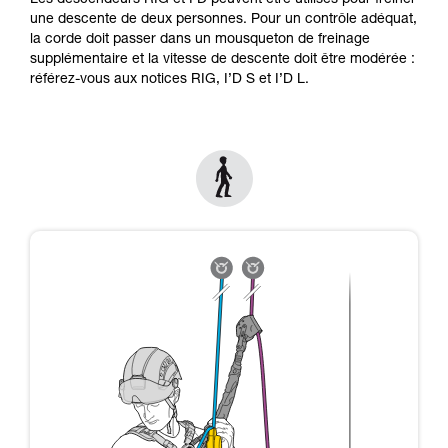
Les descendeurs RIG et I'D peuvent être utilisés pour freiner
formation et un entraînement spécifique. Validez
une descente de deux personnes. Pour un contrôle adéquat,
avec un professionnel votre capacité à refaire
la corde doit passer dans un mousqueton de freinage
la manipulation, seul, en toute sécurité, avant
supplémentaire et la vitesse de descente doit être modérée :
de la reproduire en autonomie.
référez-vous aux notices RIG, I’D S et I’D L.
Nous donnons des exemples de techniques
liées à votre activité. Il peut en exister d’autres
que nous ne décrivons pas ici.