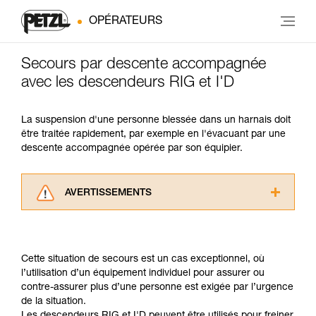
OPÉRATEURS
Secours par descente accompagnée
avec les descendeurs RIG et I'D
La suspension d'une personne blessée dans un harnais doit
être traitée rapidement, par exemple en l'évacuant par une
descente accompagnée opérée par son équipier.
AVERTISSEMENTS
Lisez attentivement les notices techniques des
produits utilisés dans ce conseil avant de le
consulter. Vous devez avoir compris les
Cette situation de secours est un cas exceptionnel, où
informations de la notice technique pour
l’utilisation d’un équipement individuel pour assurer ou
pouvoir comprendre ce complément
contre-assurer plus d’une personne est exigée par l’urgence
d’informations.
de la situation.
Maîtriser ces techniques nécessite une