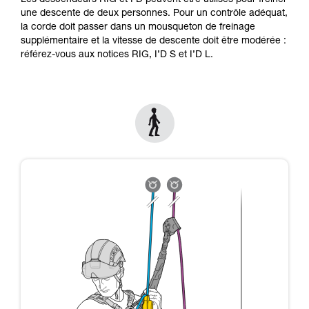
Les descendeurs RIG et I'D peuvent être utilisés pour freiner
formation et un entraînement spécifique. Validez
une descente de deux personnes. Pour un contrôle adéquat,
avec un professionnel votre capacité à refaire
la corde doit passer dans un mousqueton de freinage
la manipulation, seul, en toute sécurité, avant
supplémentaire et la vitesse de descente doit être modérée :
de la reproduire en autonomie.
référez-vous aux notices RIG, I’D S et I’D L.
Nous donnons des exemples de techniques
liées à votre activité. Il peut en exister d’autres
que nous ne décrivons pas ici.