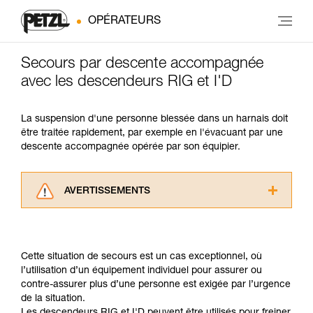
OPÉRATEURS
Secours par descente accompagnée
avec les descendeurs RIG et I'D
La suspension d'une personne blessée dans un harnais doit
être traitée rapidement, par exemple en l'évacuant par une
descente accompagnée opérée par son équipier.
AVERTISSEMENTS
Lisez attentivement les notices techniques des
produits utilisés dans ce conseil avant de le
consulter. Vous devez avoir compris les
Cette situation de secours est un cas exceptionnel, où
informations de la notice technique pour
l’utilisation d’un équipement individuel pour assurer ou
pouvoir comprendre ce complément
contre-assurer plus d’une personne est exigée par l’urgence
d’informations.
de la situation.
Maîtriser ces techniques nécessite une