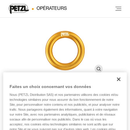
OPÉRATEURS
Faites un choix concernant vos données
Nous (PETZL Distribution SAS) et nos partenaires utilisons des cookies et/ou
RING
technologies similaires pour nous assurer du bon fonctionnement de notre
Site, pour personnaliser notre contenu et nos publicités, et pour analyser notre
trafic. Nous partageons également des informations, quant à votre navigation
Anneau de connexion
sur notre Site, avec nos partenaires analytiques, publicitaires et de réseaux
sociaux afin de personnaliser nos publicités. Dans le cas où vous les
acceptez, nos cookies et/ou technologies similaires ne sont actifs que sur
L’anneau de connexion RING permet de réaliser des
notre Site et ne vous suivront pas sur d’autres sites web. Les cookies et/ou