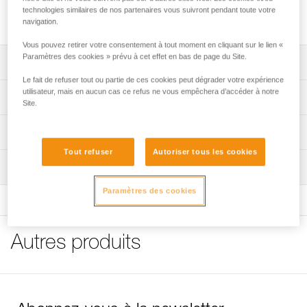
amarrages multiples. La forme circulaire assure un
technologies similaires de nos partenaires vous suivront pendant toute votre
fonctionnement optimal dans toutes les directions.
navigation.
Vous pouvez retirer votre consentement à tout moment en cliquant sur le lien «
Paramètres des cookies » prévu à cet effet en bas de page du Site.
Descriptif
Le fait de refuser tout ou partie de ces cookies peut dégrader votre expérience
Conçu pour réaliser des amarrages multiples : la forme
utilisateur, mais en aucun cas ce refus ne vous empêchera d’accéder à notre
Spécifications techniques
Site.
circulaire assure un fonctionnement optimal dans toutes
les directions.
Charge de rupture: 23 kN
Informations techniques
Disponible en trois tailles : S, M ou L.
Certification(s): CE, UKCA
Tout refuser
Autoriser tous les cookies
Notice
Matière(s): aluminium
Inspection
Télécharger le pdf technical-notice-RING-S-RING-L-1
Spécifications référence(s)
Déclaration de conformité
Paramètres des cookies
Télécharger le pdf UE-Declaration-C046AA0X-RING M
Référence : C04620
Télécharger le pdf UE-Declaration-C04620-RING S
Taille : S
Télécharger le pdf UE-Declaration-C04630-RING L
Autres produits
Poids : 40 g
FAQ
Garantie : 3 ans
FAQ
Conditionnement : 1
Référence : C046AA00
Voir tous les contenus techniques
Taille : M