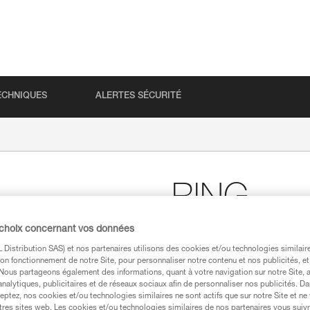
ECHNIQUES
ALERTES SÉCURITÉ
RING
 choix concernant vos données
Anneau de connexion
Distribution SAS) et nos partenaires utilisons des cookies et/ou technologies similai
L’anneau de connexion RING pe
on fonctionnement de notre Site, pour personnaliser notre contenu et nos publicités, et
circulaire assure un fonctionne
. Nous partageons également des informations, quant à votre navigation sur notre Site, 
analytiques, publicitaires et de réseaux sociaux afin de personnaliser nos publicités. Da
eptez, nos cookies et/ou technologies similaires ne sont actifs que sur notre Site et ne
Trouvez un revendeur
tres sites web. Les cookies et/ou technologies similaires de nos partenaires vous suiv