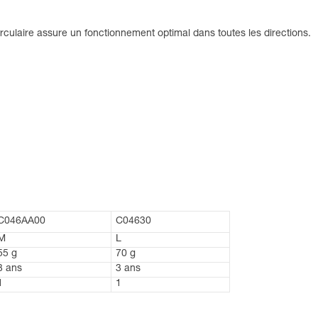
rculaire assure un fonctionnement optimal dans toutes les directions.
C046AA00
C04630
M
L
55 g
70 g
3 ans
3 ans
1
1