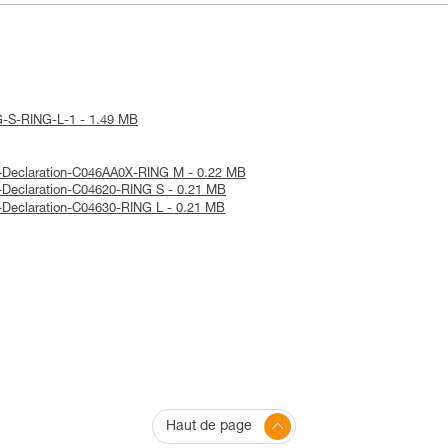
NG-S-RING-L-1 - 1.49 MB
UE-Declaration-C046AA0X-RING M - 0.22 MB
E-Declaration-C04620-RING S - 0.21 MB
E-Declaration-C04630-RING L - 0.21 MB
Haut de page