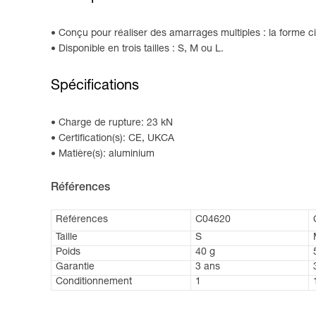
Conçu pour réaliser des amarrages multiples : la forme ci
Disponible en trois tailles : S, M ou L.
Spécifications
Charge de rupture: 23 kN
Certification(s): CE, UKCA
Matière(s): aluminium
Références
Références
C04620
Taille
S
Poids
40 g
Garantie
3 ans
Conditionnement
1