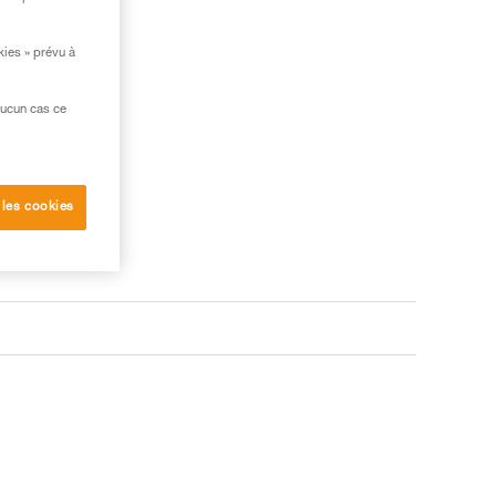
kies » prévu à
aucun cas ce
 les cookies