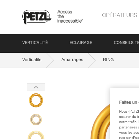
OPÉRATEURS
VERTICALITÉ
ECLAIRAGE
CONSEILS T
Verticalite
Amarrages
RING
Faites un
Nous (PETZL 
assurer du b
notre trafic
partenaires 
vous les acc
pas sur d’au