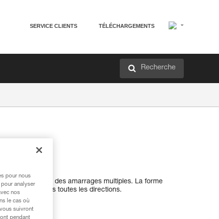
SERVICE CLIENTS
TÉLÉCHARGEMENTS
Recherche
res pour nous
rmet de réaliser des amarrages multiples. La forme
 pour analyser
ment optimal dans toutes les directions.
avec nos
ns le cas où
 vous suivront
ront pendant