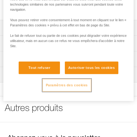
amarrages multiples. La forme circulaire assure un
technologies similaires de nos partenaires vous suivront pendant toute votre
fonctionnement optimal dans toutes les directions.
navigation.
Vous pouvez retirer votre consentement à tout moment en cliquant sur le lien «
Paramètres des cookies » prévu à cet effet en bas de page du Site.
Descriptif
Le fait de refuser tout ou partie de ces cookies peut dégrader votre expérience
Conçu pour réaliser des amarrages multiples : la forme
utilisateur, mais en aucun cas ce refus ne vous empêchera d’accéder à notre
Spécifications techniques
Site.
circulaire assure un fonctionnement optimal dans toutes
les directions.
Charge de rupture: 23 kN
Informations techniques
Disponible en trois tailles : S, M ou L.
Certification(s): CE, UKCA
Tout refuser
Autoriser tous les cookies
Notice
Matière(s): aluminium
Inspection
Télécharger le pdf technical-notice-RING-S-RING-L-1
Spécifications référence(s)
Déclaration de conformité
Paramètres des cookies
Télécharger le pdf UE-Declaration-C046AA0X-RING M
Référence : C04620
Télécharger le pdf UE-Declaration-C04620-RING S
Taille : S
Télécharger le pdf UE-Declaration-C04630-RING L
Autres produits
Poids : 40 g
FAQ
Garantie : 3 ans
FAQ
Conditionnement : 1
Référence : C046AA00
Voir tous les contenus techniques
Taille : M