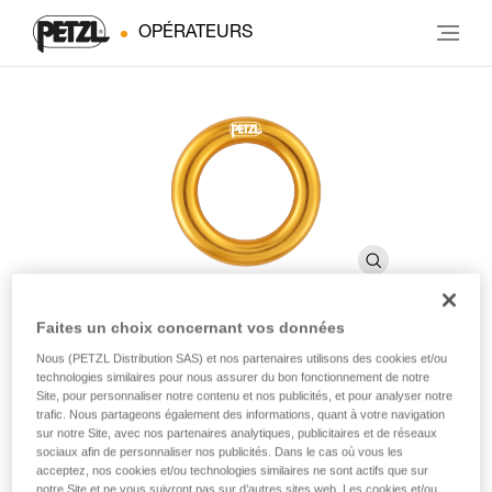
OPÉRATEURS
Faites un choix concernant vos données
Nous (PETZL Distribution SAS) et nos partenaires utilisons des cookies et/ou
RING
technologies similaires pour nous assurer du bon fonctionnement de notre
Site, pour personnaliser notre contenu et nos publicités, et pour analyser notre
trafic. Nous partageons également des informations, quant à votre navigation
Anneau de connexion
sur notre Site, avec nos partenaires analytiques, publicitaires et de réseaux
sociaux afin de personnaliser nos publicités. Dans le cas où vous les
acceptez, nos cookies et/ou technologies similaires ne sont actifs que sur
L’anneau de connexion RING permet de réaliser des
notre Site et ne vous suivront pas sur d’autres sites web. Les cookies et/ou