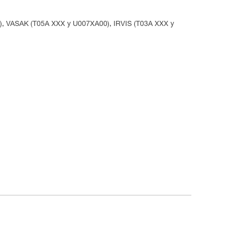
, VASAK (T05A XXX y U007XA00), IRVIS (T03A XXX y