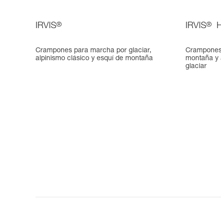
IRVIS
®
IRVIS
®
H
Crampones para marcha por glaciar,
Crampones 
alpinismo clásico y esquí de montaña
montaña y 
glaciar