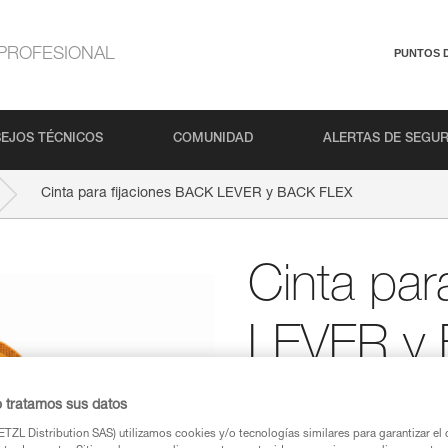
PROFESIONAL
PUNTOS 
EJOS TÉCNICOS
COMUNIDAD
ALERTAS DE SEGU
Cinta para fijaciones BACK LEVER y BACK FLEX
Cinta par
LEVER y
Cinta de recambio pa
o tratamos sus datos
(pack de 2)
TZL Distribution SAS) utilizamos cookies y/o tecnologías similares para garantizar el 