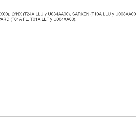
AX00), LYNX (T24A LLU y U034AA00), SARKEN (T10A LLU y U008AA00)
ARD (T01A FL, T01A LLF y U004XA00).