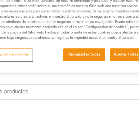
Cinta de recambio para cramp
to de nuestro Sitio web, personalizar nuestro contenido y anuncios, y analizar nuestro 
Es compatible con la mayoría d
partimos información sobre su navegación en nuestro Sitio web con nuestros socios a
s y de redes sociales para personalizar nuestros anuncios. Si los acepta, nuestras cook
similares solo estarán activas en nuestro Sitio web y no le seguirán en otros sitios we
ías similares de nuestros socios le seguirán a través de su navegación. Puede retirar s
Buscar un punto de venta
nto en cualquier momento haciendo clic en el enlace "Configuración de cookies", prop
or de la página del Sitio web. Rechazar todas o parte de estas cookies puede afectar a 
pero bajo ninguna circunstancia tal negativa le impedirá acceder a nuestro Sitio web.
ación de cookies
Rechazarlas todas
Aceptar todas
s productos