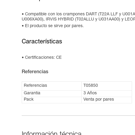
Compatible con los crampones DART (T22A LLF y U001
U006XA00), IRVIS HYBRID (T02ALLU y U031AA00) y LEOP
El producto se sirve por pares.
Características
Certificaciones: CE
Referencias
Referencias
T05850
Garantía
3 Años
Pack
Venta por pares