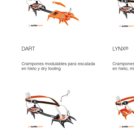
DART
LYNX
®
Crampones modulables para escalada
Crampones
en hielo y dry tooling
en hielo, m