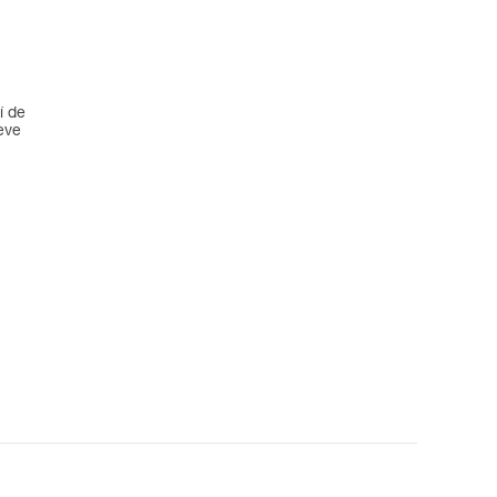
í de
eve