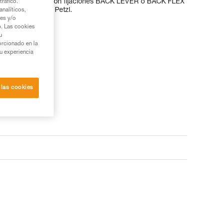
ones equipados con fijaciones BACK LEVER o BACK FLEX
tráfico.
e los crampones Petzl.
nalíticos,
ies y/o
b. Las cookies
u
orcionado en la
su experiencia
 las cookies