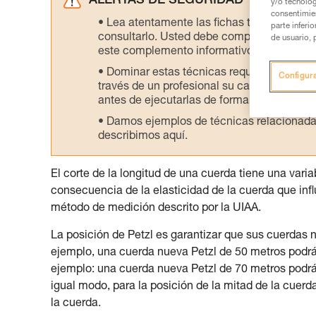
ALERTAS DE SEGURIDAD
y/o tecnolog
consentimie
Lea atentamente las fichas técnicas de l
parte inferi
consultarlo. Usted debe comprender la inf
de usuario, 
este complemento informativo.
Dominar estas técnicas requiere una for
Configur
través de un profesional su capacidad para 
antes de ejecutarlas de forma autónoma.
Damos ejemplos de técnicas relacionadas 
describimos aquí.
El corte de la longitud de una cuerda tiene una vari
consecuencia de la elasticidad de la cuerda que influy
método de medición descrito por la UIAA.
La posición de Petzl es garantizar que sus cuerdas
ejemplo, una cuerda nueva Petzl de 50 metros pod
ejemplo: una cuerda nueva Petzl de 70 metros pod
igual modo, para la posición de la mitad de la cuerd
la cuerda.