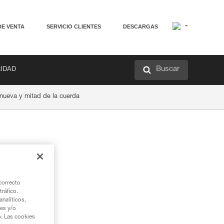
DE VENTA
SERVICIO CLIENTES
DESCARGAS
Buscar
RIDAD
 nueva y mitad de la cuerda
correcto
tráfico.
nalíticos,
ies y/o
b. Las cookies