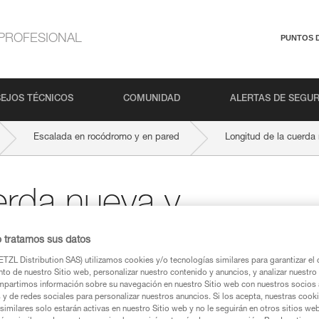
PROFESIONAL
PUNTOS 
EJOS TÉCNICOS
COMUNIDAD
ALERTAS DE SEGU
Escalada en rocódromo y en pared
Longitud de la cuerda
erda nueva y
a
o tratamos sus datos
TZL Distribution SAS) utilizamos cookies y/o tecnologías similares para garantizar el 
to de nuestro Sitio web, personalizar nuestro contenido y anuncios, y analizar nuestro 
partimos información sobre su navegación en nuestro Sitio web con nuestros socios a
s y de redes sociales para personalizar nuestros anuncios. Si los acepta, nuestras cook
similares solo estarán activas en nuestro Sitio web y no le seguirán en otros sitios we