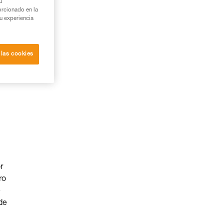
u
orcionado en la
su experiencia
 las cookies
r
ro
e
de