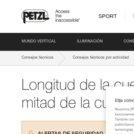
SPORT
MUNDO VERTICAL
ILUMINACIÓN
CONS
Consejos técnicos
Consejos técnicos por actividad
Longitud de la cu
mitad de la cuerd
Elija cóm
Nosotros [PE
funcionamien
También com
publicitario
tecnologías 