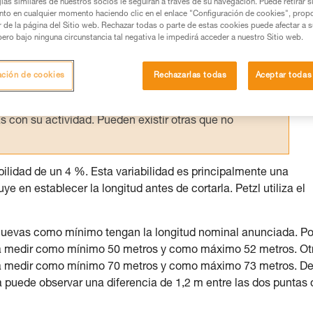
ías similares de nuestros socios le seguirán a través de su navegación. Puede retirar s
nto en cualquier momento haciendo clic en el enlace "Configuración de cookies", prop
os productos utilizados en este consejo antes de
or de la página del Sitio web. Rechazar todas o parte de estas cookies puede afectar a 
ormación de la ficha técnica para poder comprender
pero bajo ninguna circunstancia tal negativa le impedirá acceder a nuestro Sitio web.
mación y un entrenamiento específico. Confirme a
ación de cookies
Rechazarlas todas
Aceptar todas
ejecutar estas técnicas, solo y con total seguridad,
con su actividad. Pueden existir otras que no
abilidad de un 4 %. Esta variabilidad es principalmente una
e en establecer la longitud antes de cortarla. Petzl utiliza el
 nuevas como mínimo tengan la longitud nominal anunciada. Po
rá medir como mínimo 50 metros y como máximo 52 metros. Ot
rá medir como mínimo 70 metros y como máximo 73 metros. D
a puede observar una diferencia de 1,2 m entre las dos puntas 