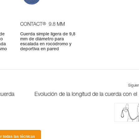
®
CONTACT
9.8 MM
 de
Cuerda simple ligera de 9,8
to
mm de diámetro para
ada
escalada en rocódromo y
ismo
deportiva en pared
Siguie
 cuerda
Evolución de la longitud de la cuerda con el
r todas las técnicas