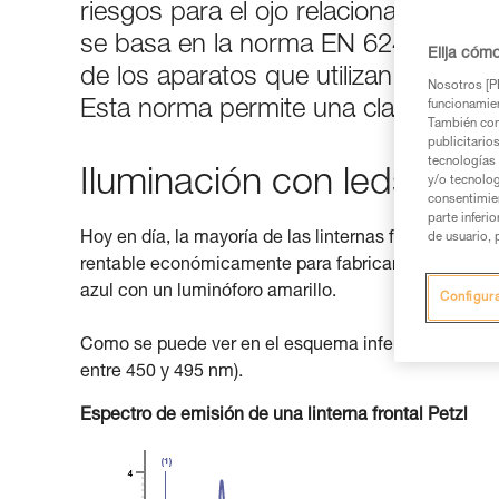
riesgos para el ojo relacionados con 
se basa en la norma EN 62471:2008,
Elija cóm
de los aparatos que utilizan lámpara
Nosotros [PE
Esta norma permite una clasificación
funcionamien
También com
publicitario
tecnologías 
Iluminación con leds y luz
y/o tecnolog
consentimie
parte inferi
Hoy en día, la mayoría de las linternas frontales in
de usuario, 
rentable económicamente para fabricar leds blanco
azul con un luminóforo amarillo.
Configur
Como se puede ver en el esquema inferior, los leds 
entre 450 y 495 nm).
Espectro de emisión de una linterna frontal Petzl