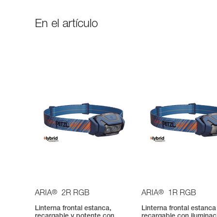
En el artículo
®
®
ARIA
2R RGB
ARIA
1R RGB
Linterna frontal estanca,
Linterna frontal estanca
recargable y potente con
recargable con iluminac