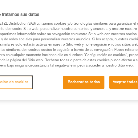
la iluminación con leds. Para ello, la empres
 "Seguridad fotobiológica de las lámparas 
o tratamos sus datos
s", aunque no sea de aplicación obligatoria.
TZL Distribution SAS) utilizamos cookies y/o tecnologías similares para garantizar el 
 de las linternas por grupos de riesgo.
to de nuestro Sitio web, personalizar nuestro contenido y anuncios, y analizar nuestro 
partimos información sobre su navegación en nuestro Sitio web con nuestros socios a
s y de redes sociales para personalizar nuestros anuncios. Si los acepta, nuestras cook
similares solo estarán activas en nuestro Sitio web y no le seguirán en otros sitios we
 azul
ías similares de nuestros socios le seguirán a través de su navegación. Puede retirar s
nto en cualquier momento haciendo clic en el enlace "Configuración de cookies", prop
or de la página del Sitio web. Rechazar todas o parte de estas cookies puede afectar a 
corporan leds (Ligh Emitting Diode). Actualmente, el método más
pero bajo ninguna circunstancia tal negativa le impedirá acceder a nuestro Sitio web.
s consiste en combinar un diodo que emite una longitud de on
ación de cookies
Rechazarlas todas
Aceptar todas
emiten principalmente luz azul (longitud de onda comprendida