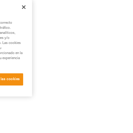
a
y
correcto
tráfico.
nalíticos,
ies y/o
b. Las cookies
u
orcionado en la
su experiencia
da
 las cookies