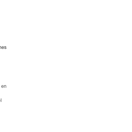
nes
n en
l