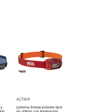
®
ACTIK
 y
Linterna frontal potente fácil
ión
de utilizar con iluminación