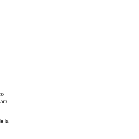
co
para
de la