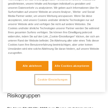
gewährleisten, unsere Inhalte und Anzeigen individuell zu gestalten und
unseren Datenverkehr zu analysieren. Wir geben auch Informationen über Ihr
Surfverhalten auf unserer Website an unsere Analyse-, Werbe- und Social-
Media-Partner weiter, um unsere Werbung anzupassen. Wenn Sie diese
akzeptieren, sind unsere Cookies und/oder ähnliche Technologien nur auf
Bei direkter, wiederholter, hoher Exposition kann blaues Licht
unserer Website aktiv und verfolgen Sie nicht auf andere Websites. Die
dem Auge Schaden zufügen: toxische Belastung der
Cookies und/oder ähnliche Technologien unserer Partner werden Sie während
Netzhaut, Verschlimmerung der altersbedingten
Ihres gesamten Surfens verfolgen. Sie können Ihre Einwilligung jederzeit
Makuladegeneration (AMD), Blendung. Diese Risiken sind
widerrufen, indem Sie auf den Link „Cookie-Einstellungen“ klicken, der sich am
umso gravierender für Kinder, da sie noch empfindlicher
unteren Rand der Website befindet. Die Ablehnung aller oder eines Teils dieser
gegenüber blauem Licht sind.
Cookies kann Ihre Benutzererfahrung beeinträchtigen, aber unter keinen
Umständen wird eine solche Ablehnung Sie daran hindern, auf unsere Website
zuzugreifen.
Daher sieht es Petzl als Hersteller von Stirnlampen als seine
Pflicht an, die Kunden auf diese Risiken hinzuweisen, auch
Alle ablehnen
Alle Cookies akzeptieren
wenn diese
bei normalem Gebrauch der Stirnlampen
minimal
sind.
Cookie-Einstellungen
Risikogruppen