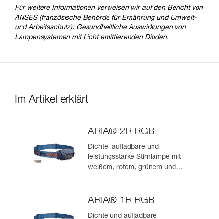
Für weitere Informationen verweisen wir auf den Bericht von
ANSES (französische Behörde für Ernährung und Umwelt-
und Arbeitsschutz): Gesundheitliche Auswirkungen von
Lampensystemen mit Licht emittierenden Dioden.
Im Artikel erklärt
ARIA® 2R RGB
Dichte, aufladbare und
leistungsstarke Stirnlampe mit
weißem, rotem, grünem und
blauem Licht, ideal für
Beobachtungen in der Natur.
625 Lumen
ARIA® 1R RGB
Dichte und aufladbare