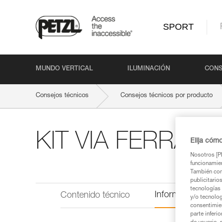
SPORT
MUNDO VERTICAL
ILUMINACIÓN
CONS
Consejos técnicos
Consejos técnicos por producto
KIT VIA FERRAT
Elija cóm
Nosotros [PE
funcionamien
También com
publicitario
tecnologías 
Información técni
Contenido técnico
y/o tecnolog
consentimie
parte inferi