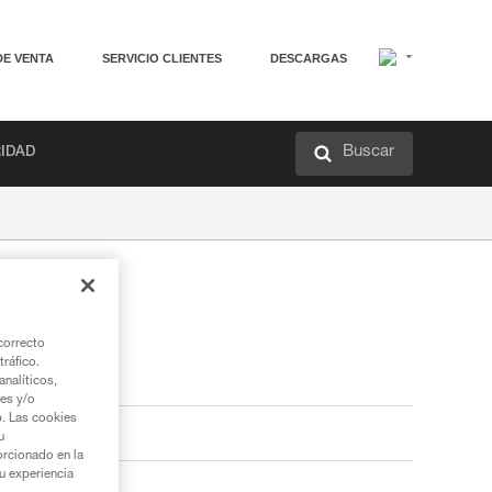
DE VENTA
SERVICIO CLIENTES
DESCARGAS
Buscar
RIDAD
correcto
tráfico.
nalíticos,
ies y/o
b. Las cookies
u
orcionado en la
su experiencia