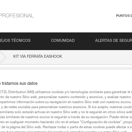
PROFESIONAL
PUNTOS 
EJOS TÉCNICOS
COMUNIDAD
ALERTAS DE SEGU
KIT VIA FERRATA EASHOOK
A EASHOOK
o tratamos sus datos
TZL Distribution SAS) utilizamos cookies y/o tecnologías similares para garantizar el 
to de nuestro Sitio web, personalizar nuestro contenido y anuncios, y analizar nuestro 
partimos información sobre su navegación en nuestro Sitio web con nuestros socios a
s y de redes sociales para personalizar nuestros anuncios. Si los acepta, nuestras cook
similares solo estarán activas en nuestro Sitio web y no le seguirán en otros sitios we
ca
ías similares de nuestros socios le seguirán a través de su navegación. Puede retirar s
nto en cualquier momento haciendo clic en el enlace "Configuración de cookies", prop
or de la página del Sitio web. Rechazar todas o parte de estas cookies puede afectar a 