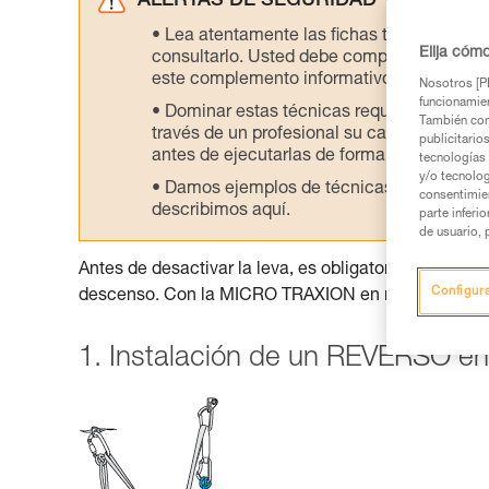
ALERTAS DE SEGURIDAD
Lea atentamente las fichas técnicas de l
Elija cóm
consultarlo. Usted debe comprender la inf
este complemento informativo.
Nosotros [PE
funcionamien
Dominar estas técnicas requiere una for
También com
través de un profesional su capacidad para 
publicitario
antes de ejecutarlas de forma autónoma.
tecnologías 
y/o tecnolog
Damos ejemplos de técnicas relacionadas 
consentimie
describimos aquí.
parte inferi
de usuario, 
Antes de desactivar la leva, es obligatorio instalar u
Configur
descenso. Con la MICRO TRAXION en modo «polea s
1. Instalación de un REVERSO en