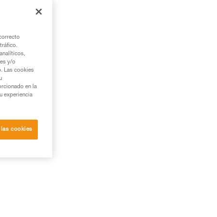
correcto
tráfico.
nalíticos,
ies y/o
b. Las cookies
u
orcionado en la
su experiencia
el
 las cookies