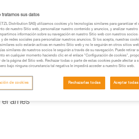
os productos utilizados en este consejo antes de
o tratamos sus datos
ormación de la ficha técnica para poder comprender
TZL Distribution SAS) utilizamos cookies y/o tecnologías similares para garantizar el 
to de nuestro Sitio web, personalizar nuestro contenido y anuncios, y analizar nuestro 
mación y un entrenamiento específico. Confirme a
partimos información sobre su navegación en nuestro Sitio web con nuestros socios a
ejecutar estas técnicas, solo y con total seguridad,
s y de redes sociales para personalizar nuestros anuncios. Si los acepta, nuestras cook
similares solo estarán activas en nuestro Sitio web y no le seguirán en otros sitios we
ías similares de nuestros socios le seguirán a través de su navegación. Puede retirar s
con su actividad. Pueden existir otras que no
nto en cualquier momento haciendo clic en el enlace "Configuración de cookies", prop
or de la página del Sitio web. Rechazar todas o parte de estas cookies puede afectar a 
pero bajo ninguna circunstancia tal negativa le impedirá acceder a nuestro Sitio web.
n sistema de frenado, que permitirá retener la carga y controlar 
ación de cookies
Rechazarlas todas
Aceptar todas
imple», un REVERSO en el arnés es una buena solución.
 el arnés