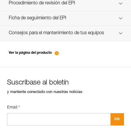
Technical Notice
Procedimiento de revisión del EPI
verif-EPI-cordes-procedure-ES
Ficha de seguimiento del EPI
verif-EPI-cordes-suivi- ES
Consejos para el mantenimiento de tus equipos
entretien-cordes_ES
Ver la página del producto
Suscríbase al boletín
y mantente conectado con nuestras noticias
Email *