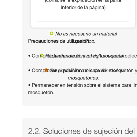
(consulte la explicación en la parte
inferior de la página)
No es necesario un material
Precauciones de utilización
específico.
• Comprobar el correcto cierre y la correcta colo
Redundancia al nivel del mosquetón.
• Comprobar el posicionamiento del mosquetón y s
Sin posibilidad de sujeción de los
mosquetones.
• Permanecer en tensión sobre el sistema para lim
mosquetón.
2.2. Soluciones de sujeción de