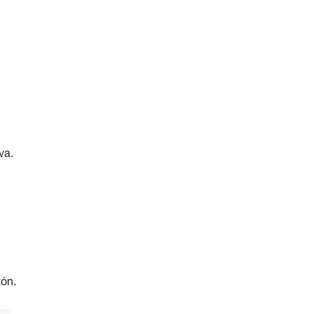
va.
tón.