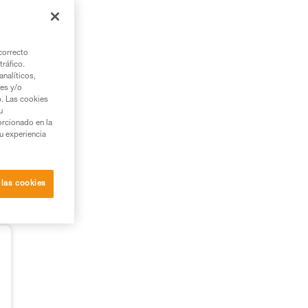
correcto
tráfico.
nalíticos,
ies y/o
b. Las cookies
u
orcionado en la
su experiencia
 las cookies