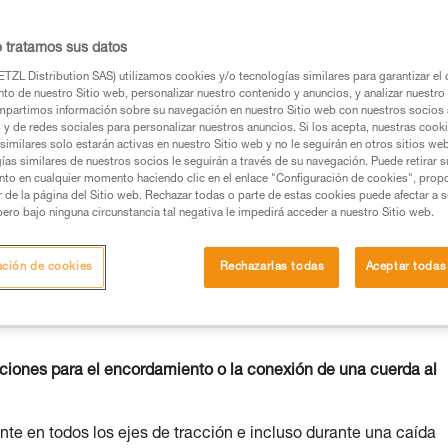
o tratamos sus datos
TZL Distribution SAS) utilizamos cookies y/o tecnologías similares para garantizar el 
to de nuestro Sitio web, personalizar nuestro contenido y anuncios, y analizar nuestro 
partimos información sobre su navegación en nuestro Sitio web con nuestros socios a
os productos utilizados en este consejo antes de
s y de redes sociales para personalizar nuestros anuncios. Si los acepta, nuestras cook
similares solo estarán activas en nuestro Sitio web y no le seguirán en otros sitios we
ormación de la ficha técnica para poder comprender
ías similares de nuestros socios le seguirán a través de su navegación. Puede retirar s
nto en cualquier momento haciendo clic en el enlace "Configuración de cookies", prop
or de la página del Sitio web. Rechazar todas o parte de estas cookies puede afectar a 
mación y un entrenamiento específico. Confirme a
pero bajo ninguna circunstancia tal negativa le impedirá acceder a nuestro Sitio web.
ejecutar estas técnicas, solo y con total seguridad,
ación de cookies
Rechazarlas todas
Aceptar todas
con su actividad. Pueden existir otras que no
uciones para el encordamiento o la conexión de una cuerda al
ente en todos los ejes de tracción e incluso durante una caída