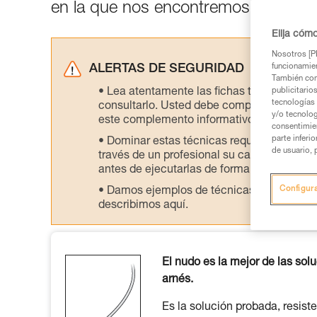
en la que nos encontremos.
Elija cóm
Nosotros [PE
funcionamien
ALERTAS DE SEGURIDAD
También com
Lea atentamente las fichas técnicas de l
publicitario
tecnologías 
consultarlo. Usted debe comprender la inf
y/o tecnolog
este complemento informativo.
consentimie
parte inferi
Dominar estas técnicas requiere una for
de usuario, 
través de un profesional su capacidad para 
antes de ejecutarlas de forma autónoma.
Configur
Damos ejemplos de técnicas relacionadas 
describimos aquí.
El nudo es la mejor de las sol
arnés.
Es la solución probada, resist