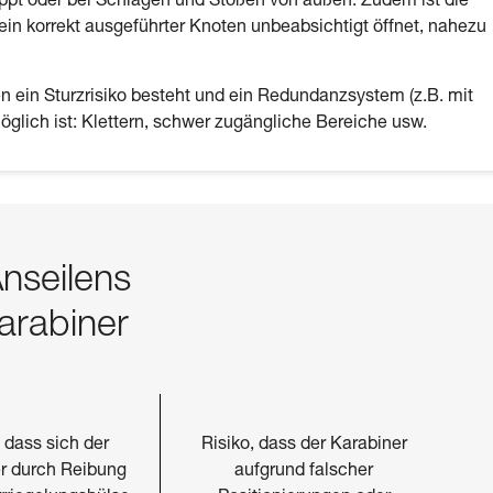
ippt oder bei Schlägen und Stößen von außen. Zudem ist die
ein korrekt ausgeführter Knoten unbeabsichtigt öffnet, nahezu
nen ein Sturzrisiko besteht und ein Redundanzsystem (z.B. mit
öglich ist: Klettern, schwer zugängliche Bereiche usw.
Anseilens
arabiner
, dass sich der
Risiko, dass der Karabiner
r durch Reibung
aufgrund falscher