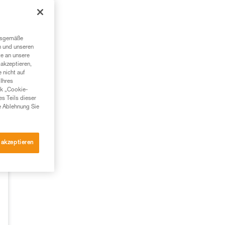
ngsgemäße
n und unseren
te an unsere
akzeptieren,
 nicht auf
Ihres
nk „Cookie-
es Teils dieser
e Ablehnung Sie
 akzeptieren