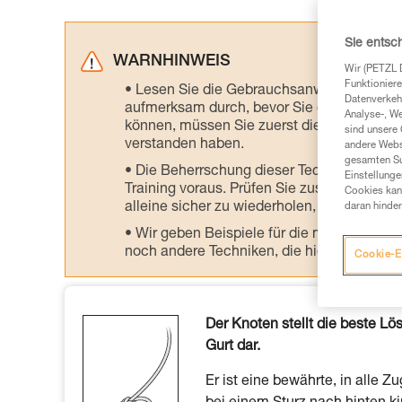
Sie entsc
WARNHINWEIS
Wir (PETZL 
Funktioniere
Lesen Sie die Gebrauchsanweisungen der 
Datenverkehr
aufmerksam durch, bevor Sie diesen zu Ra
Analyse-, W
können, müssen Sie zuerst die in der Gebr
sind unsere 
verstanden haben.
andere Webs
gesamten Sur
Die Beherrschung dieser Techniken setzt
Einstellunge
Training voraus. Prüfen Sie zusammen mit e
Cookies kann
alleine sicher zu wiederholen, bevor Sie ih
daran hinder
Wir geben Beispiele für die mit Ihrer Akt
noch andere Techniken, die hier nicht bes
Cookie-E
Der Knoten stellt die beste L
Gurt dar.
Er ist eine bewährte, in alle