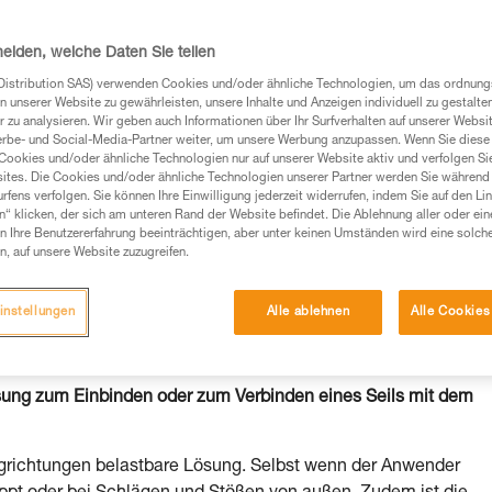
heiden, welche Daten Sie teilen
Distribution SAS) verwenden Cookies und/oder ähnliche Technologien, um das ordnu
n unserer Website zu gewährleisten, unsere Inhalte und Anzeigen individuell zu gestalte
Produkte, um die es in diesem Tech Tipp geht,
 zu analysieren. Wir geben auch Informationen über Ihr Surfverhalten auf unserer Websi
te ziehen. Um diese Zusatzinformationen verstehen zu
erbe- und Social-Media-Partner weiter, um unsere Werbung anzupassen. Wenn Sie diese 
auchsanweisung enthaltenen Informationen richtig
Cookies und/oder ähnliche Technologien nur auf unserer Website aktiv und verfolgen Sie
ites. Die Cookies und/oder ähnliche Technologien unserer Partner werden Sie während 
fens verfolgen. Sie können Ihre Einwilligung jederzeit widerrufen, indem Sie auf den Li
 eine entsprechende Ausbildung und ein spezielles
n“ klicken, der sich am unteren Rand der Website befindet. Die Ablehnung aller oder ein
inem Profi, ob Sie in der Lage sind, den Vorgang
 Ihre Benutzererfahrung beeinträchtigen, aber unter keinen Umständen wird eine solch
n eigenständig durchführen.
n, auf unsere Website zuzugreifen.
ivität verbundenen Techniken. Möglicherweise gibt es
chrieben werden.
instellungen
Alle ablehnen
Alle Cookies
ösung zum Einbinden oder zum Verbinden eines Seils mit dem
 Zugrichtungen belastbare Lösung. Selbst wenn der Anwender